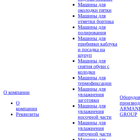
Машины для
околодки пятки
Машины для
отметки бортика
Машины для
полирования
Машины для
прибивки каблука
и посадка на
шуруп
Машины для
снятия обуви с
колодки
Машины для
термофиксации
Машины для
О компании
увлажнения
Оборудо
заготовки
О
производ
Машины для
компании
ARMAN
увлажнения
Реквизиты
GROUP
носочной части
Машины для
увлажнения
пяточной части
Машины для