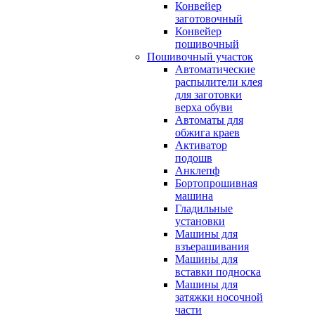
Конвейер
заготовочный
Конвейер
пошивочный
Пошивочный участок
Автоматические
распылители клея
для заготовки
верха обуви
Автоматы для
обжига краев
Активатор
подошв
Анклепф
Бортопрошивная
машина
Гладильные
установки
Машины для
взъерашивания
Машины для
вставки подноска
Машины для
затяжки носочной
части