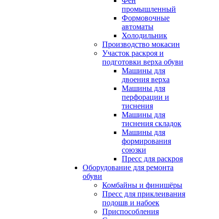
Фен
промышленный
Формовочные
автоматы
Холодильник
Производство мокасин
Участок раскроя и
подготовки верха обуви
Машины для
двоения верха
Машины для
перфорации и
тиснения
Машины для
тиснения складок
Машины для
формирования
союзки
Пресс для раскроя
Оборудование для ремонта
обуви
Комбайны и финишёры
Пресс для приклеивания
подошв и набоек
Приспособления