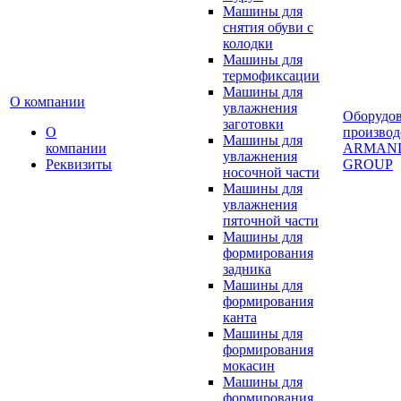
Машины для
снятия обуви с
колодки
Машины для
термофиксации
Машины для
О компании
увлажнения
Оборудо
заготовки
О
производ
Машины для
компании
ARMAN
увлажнения
Реквизиты
GROUP
носочной части
Машины для
увлажнения
пяточной части
Машины для
формирования
задника
Машины для
формирования
канта
Машины для
формирования
мокасин
Машины для
формирования