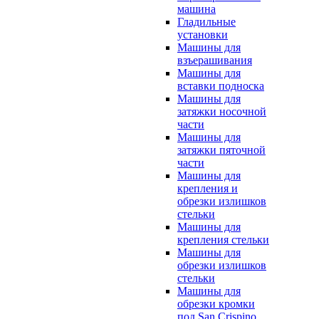
машина
Гладильные
установки
Машины для
взъерашивания
Машины для
вставки подноска
Машины для
затяжки носочной
части
Машины для
затяжки пяточной
части
Машины для
крепления и
обрезки излишков
стельки
Машины для
крепления стельки
Машины для
обрезки излишков
стельки
Машины для
обрезки кромки
под San Crispino