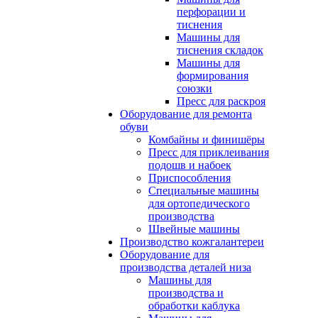
перфорации и
тиснения
Машины для
тиснения складок
Машины для
формирования
союзки
Пресс для раскроя
Оборудование для ремонта
обуви
Комбайны и финишёры
Пресс для приклеивания
подошв и набоек
Приспособления
Специальные машины
для ортопедического
производства
Швейные машины
Производство кожгалантереи
Оборудование для
производства деталей низа
Машины для
производства и
обработки каблука