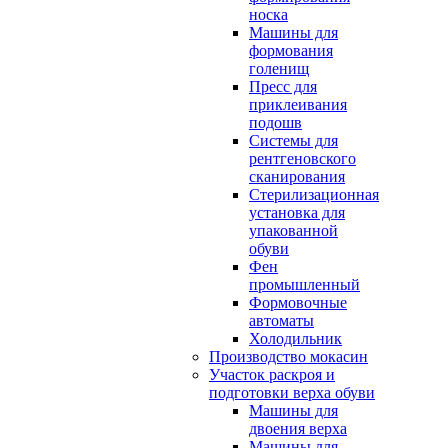
носка
Машины для
формования
голенищ
Пресс для
приклеивания
подошв
Системы для
рентгеновского
сканирования
Стерилизационная
установка для
упакованной
обуви
Фен
промышленный
Формовочные
автоматы
Холодильник
Производство мокасин
Участок раскроя и
подготовки верха обуви
Машины для
двоения верха
Машины для