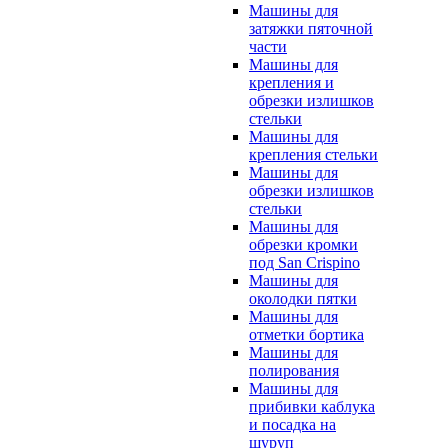
Машины для
затяжки пяточной
части
Машины для
крепления и
обрезки излишков
стельки
Машины для
крепления стельки
Машины для
обрезки излишков
стельки
Машины для
обрезки кромки
под San Crispino
Машины для
околодки пятки
Машины для
отметки бортика
Машины для
полирования
Машины для
прибивки каблука
и посадка на
шуруп