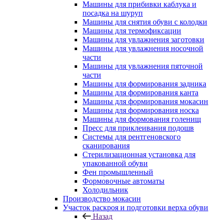
Машины для прибивки каблука и
посадка на шуруп
Машины для снятия обуви с колодки
Машины для термофиксации
Машины для увлажнения заготовки
Машины для увлажнения носочной
части
Машины для увлажнения пяточной
части
Машины для формирования задника
Машины для формирования канта
Машины для формирования мокасин
Машины для формирования носка
Машины для формования голенищ
Пресс для приклеивания подошв
Системы для рентгеновского
сканирования
Стерилизационная установка для
упакованной обуви
Фен промышленный
Формовочные автоматы
Холодильник
Производство мокасин
Участок раскроя и подготовки верха обуви
Назад