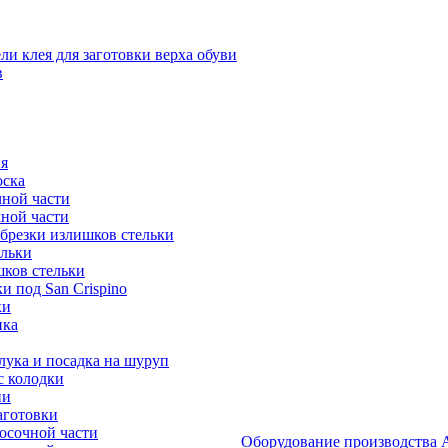
и клея для заготовки верха обуви
в
я
оска
ной части
ной части
брезки излишков стельки
ельки
ков стельки
 под San Crispino
ки
ика
ука и посадка на шуруп
с колодки
ии
аготовки
осочной части
Оборудование производст