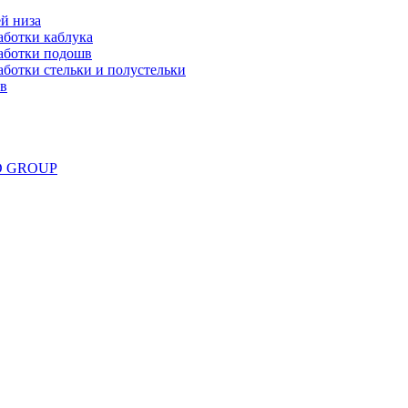
й низа
аботки каблука
аботки подошв
ботки стельки и полустельки
ов
ND GROUP