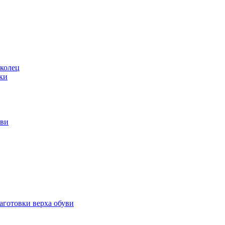
 колец
ки
уви
аготовки верха обуви