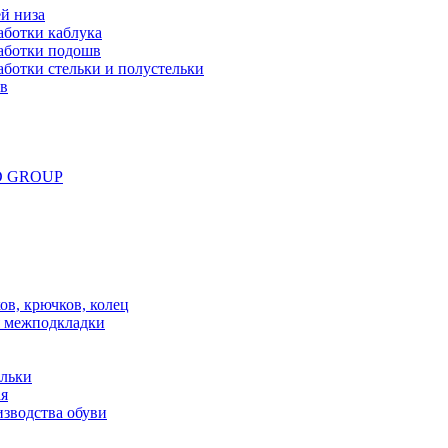
й низа
аботки каблука
аботки подошв
ботки стельки и полустельки
ов
ND GROUP
в, крючков, колец
 межподкладки
ельки
ая
зводства обуви