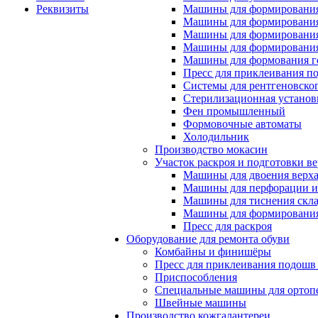
Реквизиты
Машины для формирования
Машины для формирования
Машины для формирования
Машины для формирования
Машины для формования 
Пресс для приклеивания п
Системы для рентгеновско
Стерилизационная установ
Фен промышленный
Формовочные автоматы
Холодильник
Производство мокасин
Участок раскроя и подготовки ве
Машины для двоения верх
Машины для перфорации и
Машины для тиснения скл
Машины для формировани
Пресс для раскроя
Оборудование для ремонта обуви
Комбайны и финишёры
Пресс для приклеивания подошв 
Приспособления
Специальные машины для ортопе
Швейные машины
Производство кожгалантереи