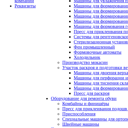
компании
Машины для увлажнения п
Реквизиты
Машины для формирования
Машины для формирования
Машины для формирования
Машины для формирования
Машины для формования 
Пресс для приклеивания п
Системы для рентгеновско
Стерилизационная установ
Фен промышленный
Формовочные автоматы
Холодильник
Производство мокасин
Участок раскроя и подготовки ве
Машины для двоения верх
Машины для перфорации и
Машины для тиснения скл
Машины для формировани
Пресс для раскроя
Оборудование для ремонта обуви
Комбайны и финишёры
Пресс для приклеивания подошв 
Приспособления
Специальные машины для ортопе
Швейные машины