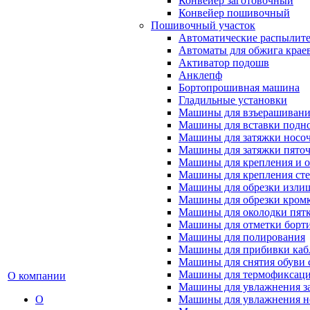
Конвейер заготовочный
Конвейер пошивочный
Пошивочный участок
Автоматические распылител
Автоматы для обжига крае
Активатор подошв
Анклепф
Бортопрошивная машина
Гладильные установки
Машины для взъерашивани
Машины для вставки подн
Машины для затяжки носоч
Машины для затяжки пяточ
Машины для крепления и о
Машины для крепления ст
Машины для обрезки излиш
Машины для обрезки кромки
Машины для околодки пят
Машины для отметки борт
Машины для полирования
Машины для прибивки кабл
Машины для снятия обуви 
Машины для термофиксац
О компании
Машины для увлажнения з
О
Машины для увлажнения н