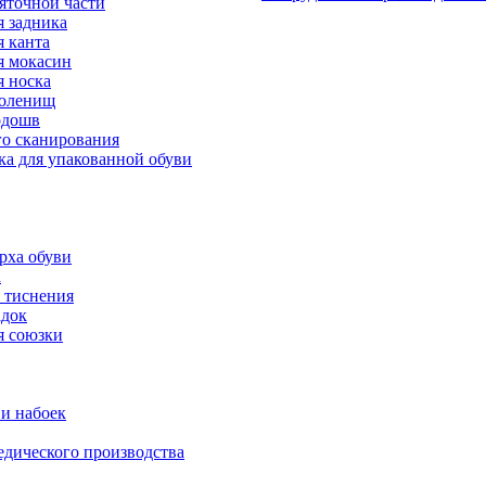
яточной части
 задника
 канта
 мокасин
 носка
голенищ
одошв
го сканирования
ка для упакованной обуви
рха обуви
а
 тиснения
адок
я союзки
и набоек
дического производства