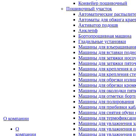
Конвейер пошивочный
Пошивочный участок
Автоматические распылител
Автоматы для обжига крае
Активатор подошв
Анклепф
Бортопрошивная машина
Гладильные установки
Машины для взъерашивани
Машины для вставки подн
Машины для затяжки носоч
Машины для затяжки пяточ
Машины для крепления и о
Машины для крепления ст
Машины для обрезки излиш
Машины для обрезки кромки
Машины для околодки пят
Машины для отметки борт
Машины для полирования
Машины для прибивки кабл
Машины для снятия обуви 
Машины для термофиксац
О компании
Машины для увлажнения з
О
Машины для увлажнения н
компании
Машины для увлажнения п