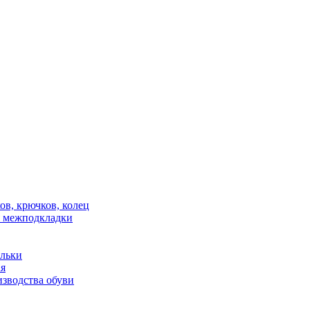
в, крючков, колец
 межподкладки
ельки
ая
зводства обуви