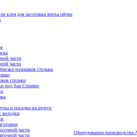
и клея для заготовки верха обуви
в
я
оска
ной части
ной части
брезки излишков стельки
ельки
ков стельки
 под San Crispino
ки
ика
ука и посадка на шуруп
с колодки
ии
аготовки
осочной части
Оборудование производст
яточной части