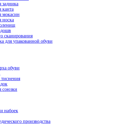
 задника
 канта
 мокасин
 носка
голенищ
одошв
го сканирования
ка для упакованной обуви
рха обуви
а
 тиснения
адок
я союзки
и набоек
дического производства