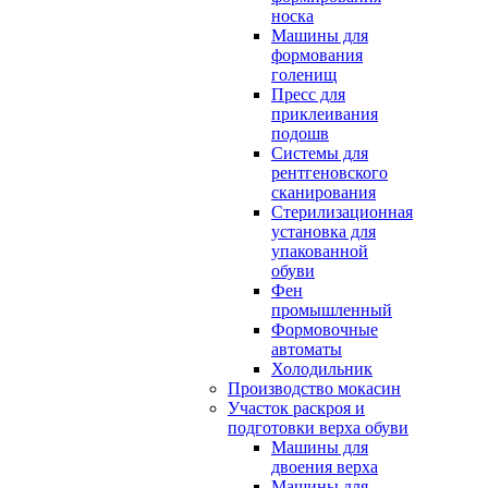
носка
Машины для
формования
голенищ
Пресс для
приклеивания
подошв
Системы для
рентгеновского
сканирования
Стерилизационная
установка для
упакованной
обуви
Фен
промышленный
Формовочные
автоматы
Холодильник
Производство мокасин
Участок раскроя и
подготовки верха обуви
Машины для
двоения верха
Машины для