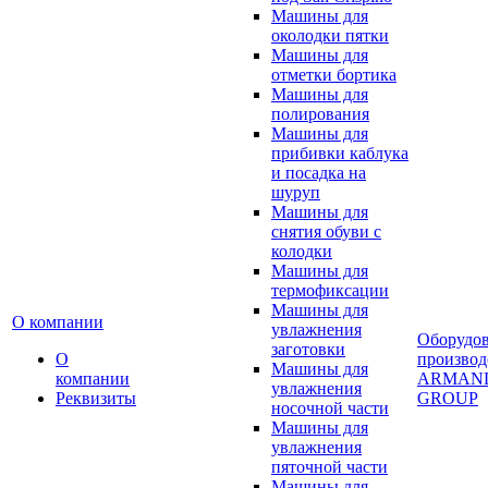
Машины для
околодки пятки
Машины для
отметки бортика
Машины для
полирования
Машины для
прибивки каблука
и посадка на
шуруп
Машины для
снятия обуви с
колодки
Машины для
термофиксации
Машины для
О компании
увлажнения
Оборудо
заготовки
О
производ
Машины для
компании
ARMAN
увлажнения
Реквизиты
GROUP
носочной части
Машины для
увлажнения
пяточной части
Машины для