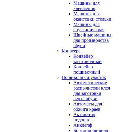
Машины для
клеймения
Машины для
окантовки стельки
Машины для
спускания края
Швейные машины
для производства
обуви
Конвеера
Конвейер
заготовочный
Конвейер
пошивочный
Пошивочный участок
Автоматические
распылители клея
для заготовки
верха обуви
Автоматы для
обжига краев
Активатор
подошв
Анклепф
Бортопрошивная