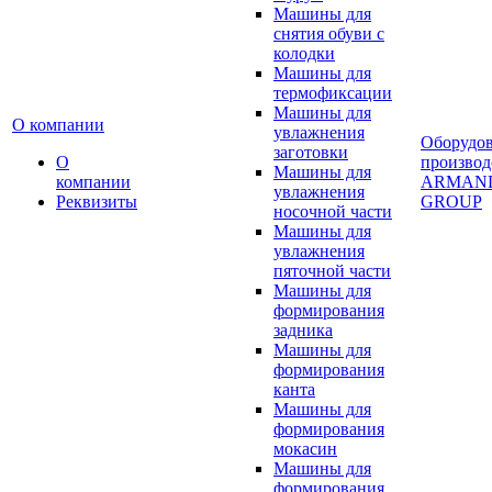
Машины для
снятия обуви с
колодки
Машины для
термофиксации
Машины для
О компании
увлажнения
Оборудо
заготовки
О
производ
Машины для
компании
ARMAN
увлажнения
Реквизиты
GROUP
носочной части
Машины для
увлажнения
пяточной части
Машины для
формирования
задника
Машины для
формирования
канта
Машины для
формирования
мокасин
Машины для
формирования