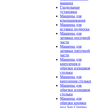
машина
Гладильные
установки
Машины для
взъерашивания
Машины для
вставки подноска
Машины для
затяжки носочной
части
Машины для
затяжки пяточной
части
Машины для
крепления и
обрезки излишков
стельки
Машины для
крепления стельки
Машины для
обрезки излишков
стельки
Машины для
обрезки кромки
под San Crispino