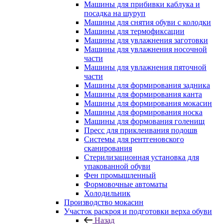
Машины для прибивки каблука и
посадка на шуруп
Машины для снятия обуви с колодки
Машины для термофиксации
Машины для увлажнения заготовки
Машины для увлажнения носочной
части
Машины для увлажнения пяточной
части
Машины для формирования задника
Машины для формирования канта
Машины для формирования мокасин
Машины для формирования носка
Машины для формования голенищ
Пресс для приклеивания подошв
Системы для рентгеновского
сканирования
Стерилизационная установка для
упакованной обуви
Фен промышленный
Формовочные автоматы
Холодильник
Производство мокасин
Участок раскроя и подготовки верха обуви
Назад