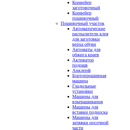
Конвейер
заготовочный
Конвейер
пошивочный
Пошивочный участок
Автоматические
распылители клея
для заготовки
верха обуви
Автоматы для
обжига краев
Активатор
подошв
Анклепф
Бортопрошивная
машина
Гладильные
установки
Машины для
взъерашивания
Машины для
вставки подноска
Машины для
затяжки носочной
части