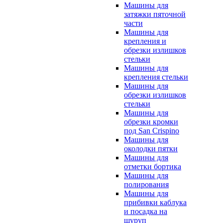
Машины для
затяжки пяточной
части
Машины для
крепления и
обрезки излишков
стельки
Машины для
крепления стельки
Машины для
обрезки излишков
стельки
Машины для
обрезки кромки
под San Crispino
Машины для
околодки пятки
Машины для
отметки бортика
Машины для
полирования
Машины для
прибивки каблука
и посадка на
шуруп