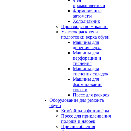
Фен
промышленный
Формовочные
автоматы
Холодильник
Производство мокасин
Участок раскроя и
подготовки верха обуви
Машины для
двоения верха
Машины для
перфорации и
тиснения
Машины для
тиснения складок
Машины для
формирования
союзки
Пресс для раскроя
Оборудование для ремонта
обуви
Комбайны и финишёры
Пресс для приклеивания
подошв и набоек
Приспособления