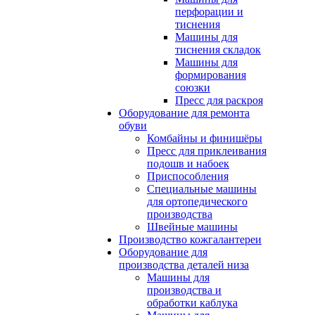
перфорации и
тиснения
Машины для
тиснения складок
Машины для
формирования
союзки
Пресс для раскроя
Оборудование для ремонта
обуви
Комбайны и финишёры
Пресс для приклеивания
подошв и набоек
Приспособления
Специальные машины
для ортопедического
производства
Швейные машины
Производство кожгалантереи
Оборудование для
производства деталей низа
Машины для
производства и
обработки каблука