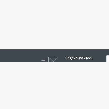
Подписывайтесь
на новости и акции:
Компания
Каталог
О компании
Оборудование для
производства обуви
Реквизиты
Оборудование для
ремонта обуви