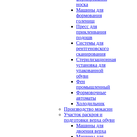
носка
Машины для
формования
голенищ
Пресс для
приклеивания
подошв
Системы для
рентгеновского
сканирования
Стерилизационная
установка для
упакованной
обуви
Фен
промышленный
Формовочные
автоматы
Холодильник
Производство мокасин
Участок раскроя и
подготовки верха обуви
Машины для
двоения верха
Машины для