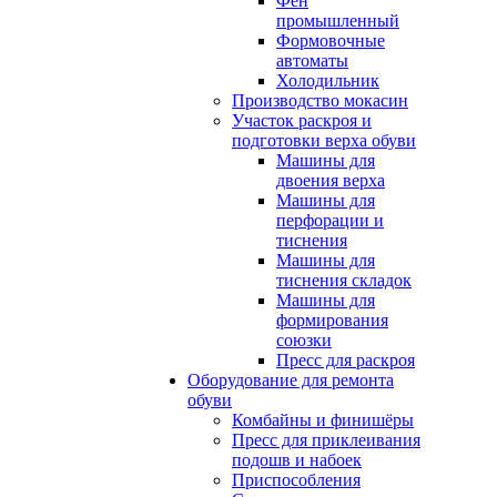
Фен
промышленный
Формовочные
автоматы
Холодильник
Производство мокасин
Участок раскроя и
подготовки верха обуви
Машины для
двоения верха
Машины для
перфорации и
тиснения
Машины для
тиснения складок
Машины для
формирования
союзки
Пресс для раскроя
Оборудование для ремонта
обуви
Комбайны и финишёры
Пресс для приклеивания
подошв и набоек
Приспособления