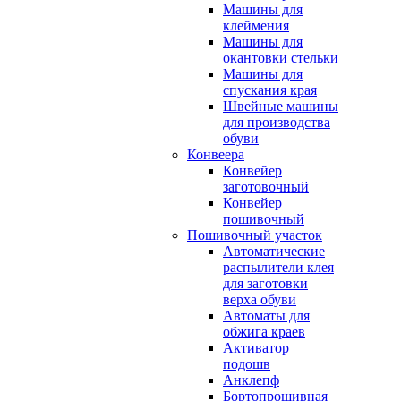
Машины для
клеймения
Машины для
окантовки стельки
Машины для
спускания края
Швейные машины
для производства
обуви
Конвеера
Конвейер
заготовочный
Конвейер
пошивочный
Пошивочный участок
Автоматические
распылители клея
для заготовки
верха обуви
Автоматы для
обжига краев
Активатор
подошв
Анклепф
Бортопрошивная