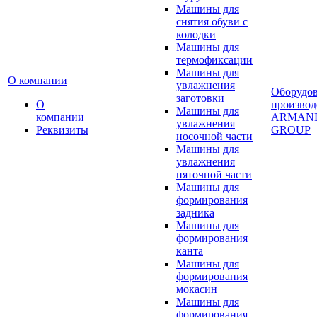
Машины для
снятия обуви с
колодки
Машины для
термофиксации
Машины для
О компании
увлажнения
Оборудо
заготовки
О
производ
Машины для
компании
ARMAN
увлажнения
Реквизиты
GROUP
носочной части
Машины для
увлажнения
пяточной части
Машины для
формирования
задника
Машины для
формирования
канта
Машины для
формирования
мокасин
Машины для
формирования