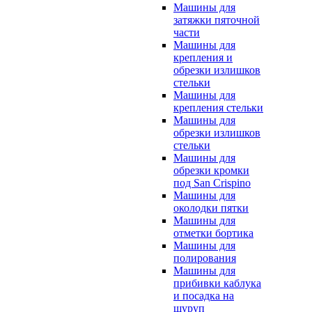
Машины для
затяжки пяточной
части
Машины для
крепления и
обрезки излишков
стельки
Машины для
крепления стельки
Машины для
обрезки излишков
стельки
Машины для
обрезки кромки
под San Crispino
Машины для
околодки пятки
Машины для
отметки бортика
Машины для
полирования
Машины для
прибивки каблука
и посадка на
шуруп