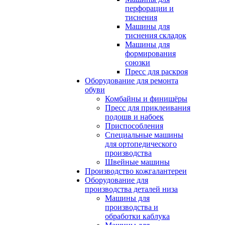
перфорации и
тиснения
Машины для
тиснения складок
Машины для
формирования
союзки
Пресс для раскроя
Оборудование для ремонта
обуви
Комбайны и финишёры
Пресс для приклеивания
подошв и набоек
Приспособления
Специальные машины
для ортопедического
производства
Швейные машины
Производство кожгалантереи
Оборудование для
производства деталей низа
Машины для
производства и
обработки каблука