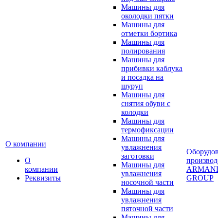
Машины для
околодки пятки
Машины для
отметки бортика
Машины для
полирования
Машины для
прибивки каблука
и посадка на
шуруп
Машины для
снятия обуви с
колодки
Машины для
термофиксации
Машины для
О компании
увлажнения
Оборудо
заготовки
О
производ
Машины для
компании
ARMAN
увлажнения
Реквизиты
GROUP
носочной части
Машины для
увлажнения
пяточной части
Машины для