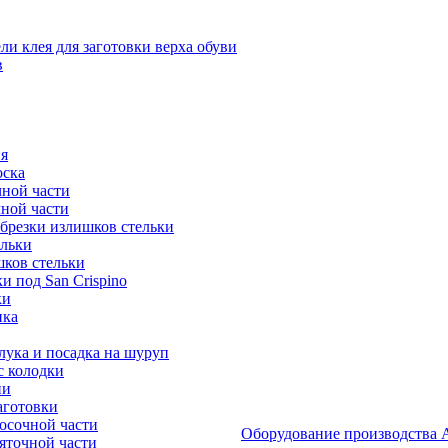
и клея для заготовки верха обуви
в
я
оска
ной части
ной части
брезки излишков стельки
ельки
ков стельки
 под San Crispino
ки
ика
ука и посадка на шуруп
с колодки
ии
аготовки
осочной части
Оборудование производст
яточной части