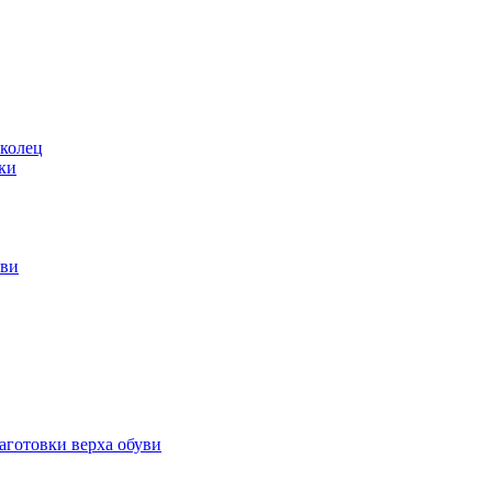
 колец
ки
уви
аготовки верха обуви