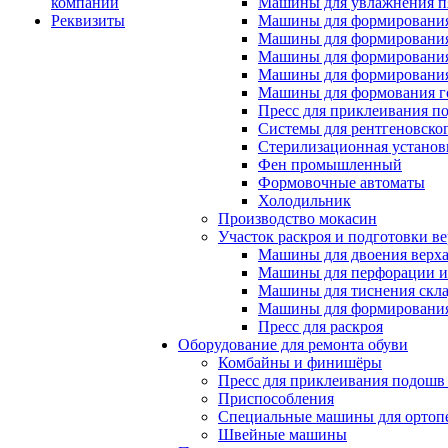
компании
Машины для увлажнения п
Реквизиты
Машины для формирования
Машины для формирования
Машины для формирования
Машины для формирования
Машины для формования 
Пресс для приклеивания п
Системы для рентгеновско
Стерилизационная установ
Фен промышленный
Формовочные автоматы
Холодильник
Производство мокасин
Участок раскроя и подготовки ве
Машины для двоения верх
Машины для перфорации и
Машины для тиснения скл
Машины для формировани
Пресс для раскроя
Оборудование для ремонта обуви
Комбайны и финишёры
Пресс для приклеивания подошв 
Приспособления
Специальные машины для ортопе
Швейные машины