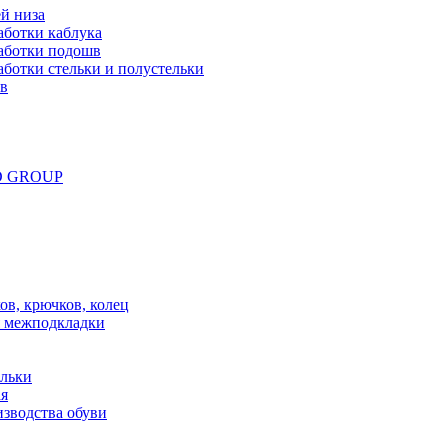
й низа
аботки каблука
аботки подошв
ботки стельки и полустельки
ов
ND GROUP
в, крючков, колец
 межподкладки
ельки
ая
зводства обуви