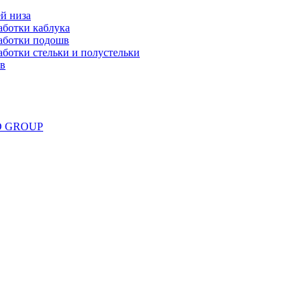
й низа
аботки каблука
аботки подошв
ботки стельки и полустельки
ов
ND GROUP