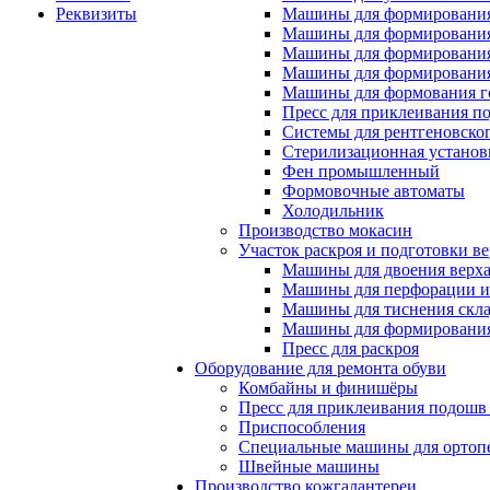
Реквизиты
Машины для формирования
Машины для формирования
Машины для формирования
Машины для формирования
Машины для формования 
Пресс для приклеивания п
Системы для рентгеновско
Стерилизационная установ
Фен промышленный
Формовочные автоматы
Холодильник
Производство мокасин
Участок раскроя и подготовки ве
Машины для двоения верх
Машины для перфорации и
Машины для тиснения скл
Машины для формировани
Пресс для раскроя
Оборудование для ремонта обуви
Комбайны и финишёры
Пресс для приклеивания подошв 
Приспособления
Специальные машины для ортопе
Швейные машины
Производство кожгалантереи