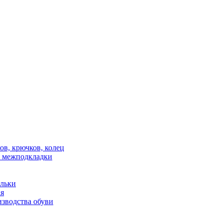
в, крючков, колец
 межподкладки
ельки
ая
зводства обуви