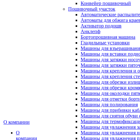
Конвейер пошивочный
Пошивочный участок
Автоматические распылител
Автоматы для обжига крае
Активатор подошв
Анклепф
Бортопрошивная машина
Гладильные установки
Машины для взъерашивани
Машины для вставки подн
Машины для затяжки носоч
Машины для затяжки пяточ
Машины для крепления и о
Машины для крепления ст
Машины для обрезки излиш
Машины для обрезки кромки
Машины для околодки пят
Машины для отметки борт
Машины для полирования
Машины для прибивки кабл
Машины для снятия обуви 
Машины для термофиксац
О компании
Машины для увлажнения з
О
Машины для увлажнения н
компании
Машины для увлажнения п