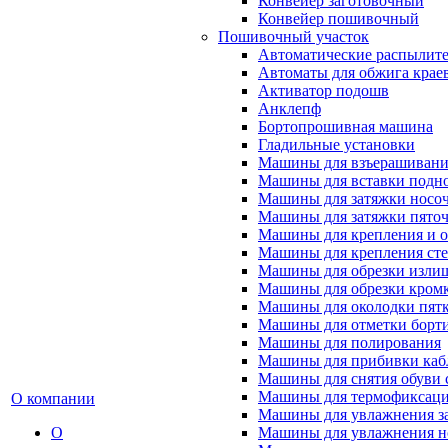
Конвейер заготовочный
Конвейер пошивочный
Пошивочный участок
Автоматические распылител
Автоматы для обжига крае
Активатор подошв
Анклепф
Бортопрошивная машина
Гладильные установки
Машины для взъерашивани
Машины для вставки подн
Машины для затяжки носоч
Машины для затяжки пяточ
Машины для крепления и о
Машины для крепления ст
Машины для обрезки излиш
Машины для обрезки кромки
Машины для околодки пят
Машины для отметки борт
Машины для полирования
Машины для прибивки кабл
Машины для снятия обуви 
Машины для термофиксац
О компании
Машины для увлажнения з
О
Машины для увлажнения н