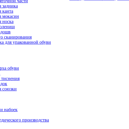
яточной части
 задника
 канта
 мокасин
 носка
голенищ
одошв
го сканирования
ка для упакованной обуви
рха обуви
а
 тиснения
адок
я союзки
и набоек
дического производства