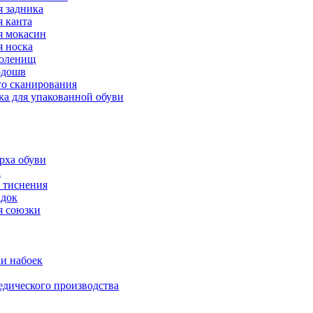
 задника
 канта
 мокасин
 носка
голенищ
одошв
го сканирования
ка для упакованной обуви
рха обуви
а
 тиснения
адок
я союзки
и набоек
дического производства