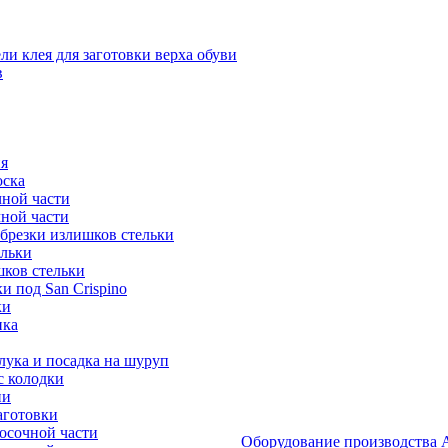
и клея для заготовки верха обуви
в
я
оска
ной части
ной части
брезки излишков стельки
ельки
ков стельки
 под San Crispino
ки
ика
ука и посадка на шуруп
с колодки
ии
аготовки
осочной части
Оборудование производст