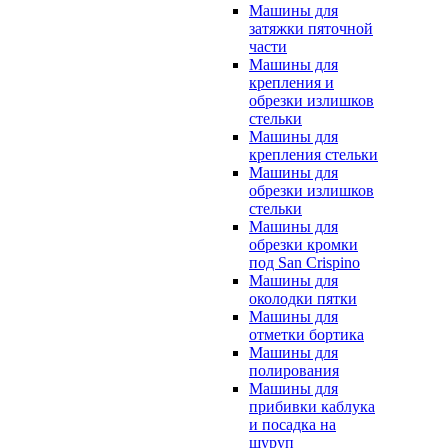
Машины для
затяжки пяточной
части
Машины для
крепления и
обрезки излишков
стельки
Машины для
крепления стельки
Машины для
обрезки излишков
стельки
Машины для
обрезки кромки
под San Crispino
Машины для
околодки пятки
Машины для
отметки бортика
Машины для
полирования
Машины для
прибивки каблука
и посадка на
шуруп