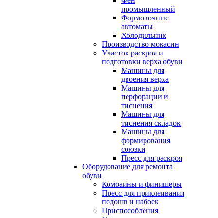
Фен
промышленный
Формовочные
автоматы
Холодильник
Производство мокасин
Участок раскроя и
подготовки верха обуви
Машины для
двоения верха
Машины для
перфорации и
тиснения
Машины для
тиснения складок
Машины для
формирования
союзки
Пресс для раскроя
Оборудование для ремонта
обуви
Комбайны и финишёры
Пресс для приклеивания
подошв и набоек
Приспособления