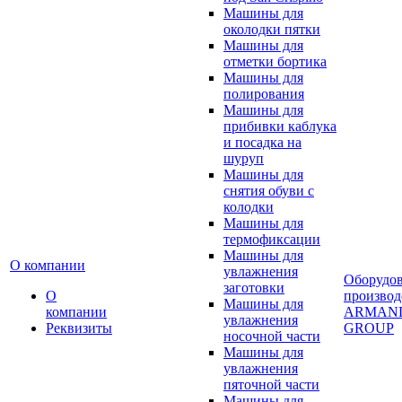
Машины для
околодки пятки
Машины для
отметки бортика
Машины для
полирования
Машины для
прибивки каблука
и посадка на
шуруп
Машины для
снятия обуви с
колодки
Машины для
термофиксации
Машины для
О компании
увлажнения
Оборудо
заготовки
О
производ
Машины для
компании
ARMAN
увлажнения
Реквизиты
GROUP
носочной части
Машины для
увлажнения
пяточной части
Машины для