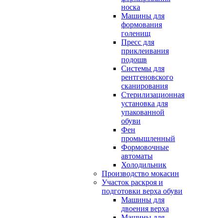
носка
Машины для
формования
голенищ
Пресс для
приклеивания
подошв
Системы для
рентгеновского
сканирования
Стерилизационная
установка для
упакованной
обуви
Фен
промышленный
Формовочные
автоматы
Холодильник
Производство мокасин
Участок раскроя и
подготовки верха обуви
Машины для
двоения верха
Машины для