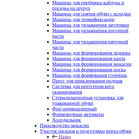
Машины для прибивки каблука и
посадка на шуруп
Машины для снятия обуви с колодки
Машины для термофиксации
Машины для увлажнения заготовки
Машины для увлажнения носочной
части
Машины для увлажнения пяточной
части
Машины для формирования задника
Машины для формирования канта
Машины для формирования мокасин
Машины для формирования носка
Машины для формования голенищ
Пресс для приклеивания подошв
Системы для рентгеновского
сканирования
Стерилизационная установка для
упакованной обуви
Фен промышленный
Формовочные автоматы
Холодильник
Производство мокасин
Участок раскроя и подготовки верха обуви
Назад