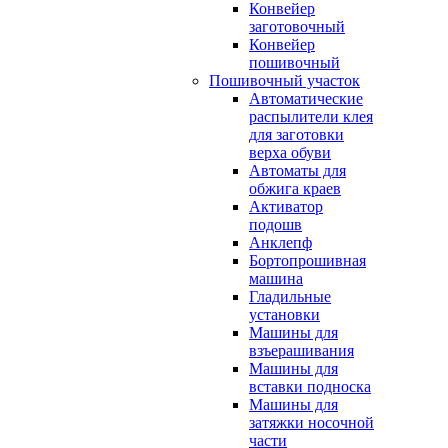
Конвейер
заготовочный
Конвейер
пошивочный
Пошивочный участок
Автоматические
распылители клея
для заготовки
верха обуви
Автоматы для
обжига краев
Активатор
подошв
Анклепф
Бортопрошивная
машина
Гладильные
установки
Машины для
взъерашивания
Машины для
вставки подноска
Машины для
затяжки носочной
части