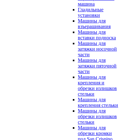
машина
Гладильные
установки
Машины для
взъерашивания
Машины для
вставки подноска
Машины для
затяжки носочной
части
Машины для
затяжки пяточной
части
Машины для
крепления и
обрезки излишков
стельки
Машины для
крепления стельки
Машины для
обрезки излишков
стельки
Машины для
обрезки кромки
под San Crispino