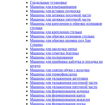
Гладильные установки
Машины для взъерашивания
Машины для вставки подноска
Машины для затяжки носочной части
Машины для затяжки пяточной части
Машины для крепления и обрезки излишков
стельки
Машины для крепления стельки
Машины для обрезки излишков стельки
Машины для обрезки кромки под San
Crispino
Машины для околодки пятки
Машины для отметки бортика
Машины для полирования
Машины для прибивки каблука и посадка на
шуруп
Машины для снятия обуви с колодки
Машины для термофиксации
Машины для увлажнения заготовки
Машины для увлажнения носочной части
Машины для увлажнения пяточной части
Машины для формирования задника
Машины для формирования канта
Машины для формирования мокасин
Машины для формирования носка