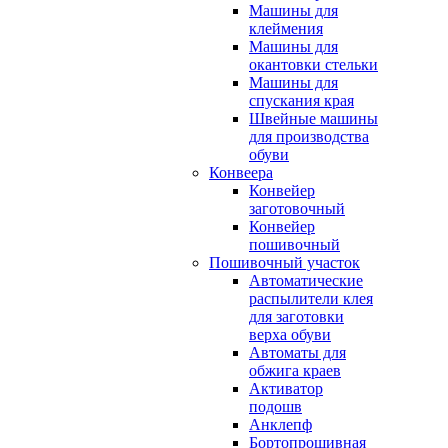
Машины для
клеймения
Машины для
окантовки стельки
Машины для
спускания края
Швейные машины
для производства
обуви
Конвеера
Конвейер
заготовочный
Конвейер
пошивочный
Пошивочный участок
Автоматические
распылители клея
для заготовки
верха обуви
Автоматы для
обжига краев
Активатор
подошв
Анклепф
Бортопрошивная