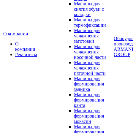
Машины для
снятия обуви с
колодки
Машины для
термофиксации
Машины для
О компании
увлажнения
Оборудо
заготовки
О
производ
Машины для
компании
ARMAN
увлажнения
Реквизиты
GROUP
носочной части
Машины для
увлажнения
пяточной части
Машины для
формирования
задника
Машины для
формирования
канта
Машины для
формирования
мокасин
Машины для
формирования