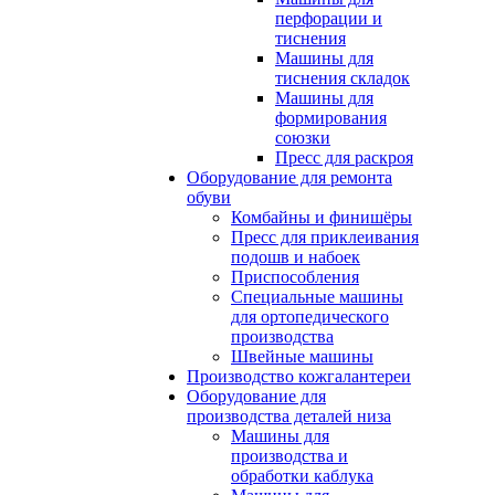
перфорации и
тиснения
Машины для
тиснения складок
Машины для
формирования
союзки
Пресс для раскроя
Оборудование для ремонта
обуви
Комбайны и финишёры
Пресс для приклеивания
подошв и набоек
Приспособления
Специальные машины
для ортопедического
производства
Швейные машины
Производство кожгалантереи
Оборудование для
производства деталей низа
Машины для
производства и
обработки каблука