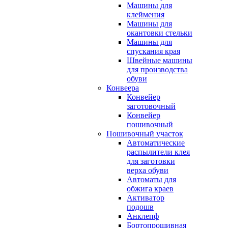
Машины для
клеймения
Машины для
окантовки стельки
Машины для
спускания края
Швейные машины
для производства
обуви
Конвеера
Конвейер
заготовочный
Конвейер
пошивочный
Пошивочный участок
Автоматические
распылители клея
для заготовки
верха обуви
Автоматы для
обжига краев
Активатор
подошв
Анклепф
Бортопрошивная