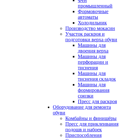
Фен
промышленный
Формовочные
автоматы
Холодильник
Производство мокасин
Участок раскроя и
подготовки верха обуви
Машины для
двоения верха
Машины для
перфорации и
тиснения
Машины для
тиснения складок
Машины для
формирования
союзки
Пресс для раскроя
Оборудование для ремонта
обуви
Комбайны и финишёры
Пресс для приклеивания
подошв и набоек
Приспособления