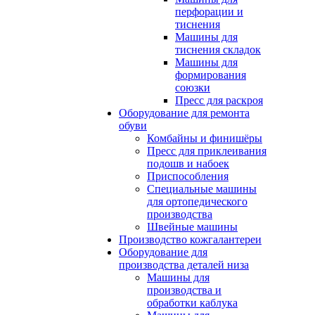
перфорации и
тиснения
Машины для
тиснения складок
Машины для
формирования
союзки
Пресс для раскроя
Оборудование для ремонта
обуви
Комбайны и финишёры
Пресс для приклеивания
подошв и набоек
Приспособления
Специальные машины
для ортопедического
производства
Швейные машины
Производство кожгалантереи
Оборудование для
производства деталей низа
Машины для
производства и
обработки каблука