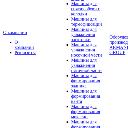
Машины для
снятия обуви с
колодки
Машины для
термофиксации
Машины для
О компании
увлажнения
Оборудо
заготовки
О
производ
Машины для
компании
ARMAN
увлажнения
Реквизиты
GROUP
носочной части
Машины для
увлажнения
пяточной части
Машины для
формирования
задника
Машины для
формирования
канта
Машины для
формирования
мокасин
Машины для
формирования