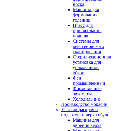
носка
Машины для
формования
голенищ
Пресс для
приклеивания
подошв
Системы для
рентгеновского
сканирования
Стерилизационная
установка для
упакованной
обуви
Фен
промышленный
Формовочные
автоматы
Холодильник
Производство мокасин
Участок раскроя и
подготовки верха обуви
Машины для
двоения верха
Машины для