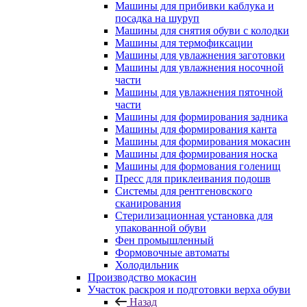
Машины для прибивки каблука и
посадка на шуруп
Машины для снятия обуви с колодки
Машины для термофиксации
Машины для увлажнения заготовки
Машины для увлажнения носочной
части
Машины для увлажнения пяточной
части
Машины для формирования задника
Машины для формирования канта
Машины для формирования мокасин
Машины для формирования носка
Машины для формования голенищ
Пресс для приклеивания подошв
Системы для рентгеновского
сканирования
Стерилизационная установка для
упакованной обуви
Фен промышленный
Формовочные автоматы
Холодильник
Производство мокасин
Участок раскроя и подготовки верха обуви
Назад