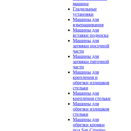
машина
Гладильные
установки
Машины для
взъерашивания
Машины для
вставки подноска
Машины для
затяжки носочной
части
Машины для
затяжки пяточной
части
Машины для
крепления и
обрезки излишков
стельки
Машины для
крепления стельки
Машины для
обрезки излишков
стельки
Машины для
обрезки кромки
под San Crispino