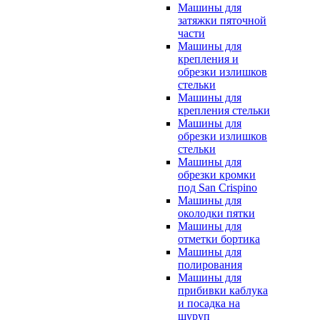
Машины для
затяжки пяточной
части
Машины для
крепления и
обрезки излишков
стельки
Машины для
крепления стельки
Машины для
обрезки излишков
стельки
Машины для
обрезки кромки
под San Crispino
Машины для
околодки пятки
Машины для
отметки бортика
Машины для
полирования
Машины для
прибивки каблука
и посадка на
шуруп