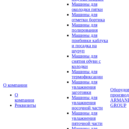
Машины для
околодки пятки
Машины для
отметки бортика
Машины для
полирования
Машины для
прибивки каблука
и посадка на
шуруп
Машины для
снятия обуви с
колодки
Машины для
термофиксации
Машины для
О компании
увлажнения
Оборудо
заготовки
О
производ
Машины для
компании
ARMAN
увлажнения
Реквизиты
GROUP
носочной части
Машины для
увлажнения
пяточной части
Машины для