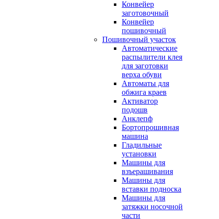
Конвейер
заготовочный
Конвейер
пошивочный
Пошивочный участок
Автоматические
распылители клея
для заготовки
верха обуви
Автоматы для
обжига краев
Активатор
подошв
Анклепф
Бортопрошивная
машина
Гладильные
установки
Машины для
взъерашивания
Машины для
вставки подноска
Машины для
затяжки носочной
части