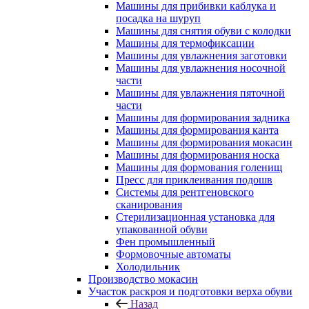
Машины для прибивки каблука и
посадка на шуруп
Машины для снятия обуви с колодки
Машины для термофиксации
Машины для увлажнения заготовки
Машины для увлажнения носочной
части
Машины для увлажнения пяточной
части
Машины для формирования задника
Машины для формирования канта
Машины для формирования мокасин
Машины для формирования носка
Машины для формования голенищ
Пресс для приклеивания подошв
Системы для рентгеновского
сканирования
Стерилизационная установка для
упакованной обуви
Фен промышленный
Формовочные автоматы
Холодильник
Производство мокасин
Участок раскроя и подготовки верха обуви
Назад