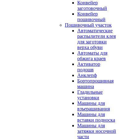
Конвейер
заготовочный
Конвейер
пошивочный
Пошивочный участок
Автоматические
распылители клея
для заготовки
верха обуви
Автоматы для
обжига краев
Активатор
подошв
Анклепф
Бортопрошивная
машина
Гладильные
установки
Машины для
взъерашивания
Машины для
вставки подноска
Машины для
затяжки носочной
части