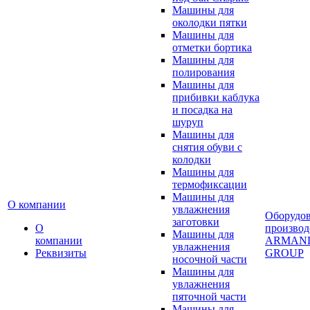
Машины для
околодки пятки
Машины для
отметки бортика
Машины для
полирования
Машины для
прибивки каблука
и посадка на
шуруп
Машины для
снятия обуви с
колодки
Машины для
термофиксации
Машины для
О компании
увлажнения
Оборудо
заготовки
О
производ
Машины для
компании
ARMAN
увлажнения
Реквизиты
GROUP
носочной части
Машины для
увлажнения
пяточной части
Машины для