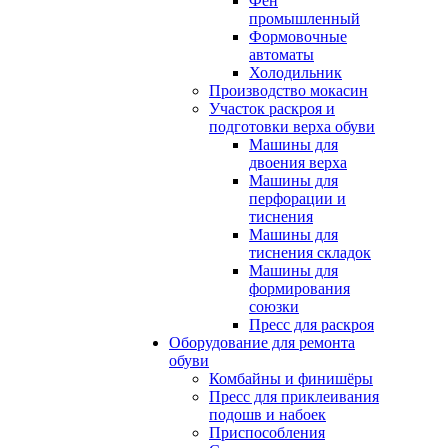
Фен
промышленный
Формовочные
автоматы
Холодильник
Производство мокасин
Участок раскроя и
подготовки верха обуви
Машины для
двоения верха
Машины для
перфорации и
тиснения
Машины для
тиснения складок
Машины для
формирования
союзки
Пресс для раскроя
Оборудование для ремонта
обуви
Комбайны и финишёры
Пресс для приклеивания
подошв и набоек
Приспособления