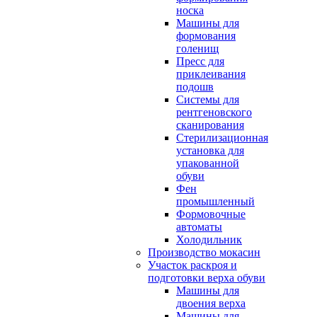
носка
Машины для
формования
голенищ
Пресс для
приклеивания
подошв
Системы для
рентгеновского
сканирования
Стерилизационная
установка для
упакованной
обуви
Фен
промышленный
Формовочные
автоматы
Холодильник
Производство мокасин
Участок раскроя и
подготовки верха обуви
Машины для
двоения верха
Машины для