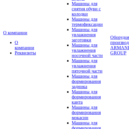
Машины для
снятия обуви с
колодки
Машины для
термофиксации
Машины для
О компании
увлажнения
Оборудо
заготовки
О
производ
Машины для
компании
ARMAN
увлажнения
Реквизиты
GROUP
носочной части
Машины для
увлажнения
пяточной части
Машины для
формирования
задника
Машины для
формирования
канта
Машины для
формирования
мокасин
Машины для
формирования