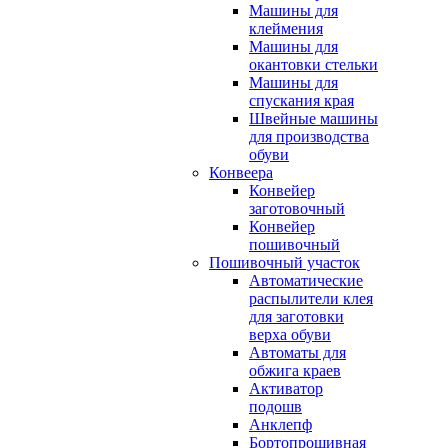
Машины для
клеймения
Машины для
окантовки стельки
Машины для
спускания края
Швейные машины
для производства
обуви
Конвеера
Конвейер
заготовочный
Конвейер
пошивочный
Пошивочный участок
Автоматические
распылители клея
для заготовки
верха обуви
Автоматы для
обжига краев
Активатор
подошв
Анклепф
Бортопрошивная