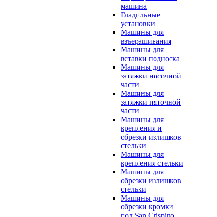
машина
Гладильные
установки
Машины для
взъерашивания
Машины для
вставки подноска
Машины для
затяжки носочной
части
Машины для
затяжки пяточной
части
Машины для
крепления и
обрезки излишков
стельки
Машины для
крепления стельки
Машины для
обрезки излишков
стельки
Машины для
обрезки кромки
под San Crispino