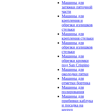
Машины для
затяжки пяточной
части
Машины для
крепления и
обрезки излишков
стельки
Машины для
крепления стельки
Машины для
обрезки излишков
стельки
Машины для
обрезки кромки
под San Crispino
Машины для
околодки пятки
Машины для
отметки бортика
Машины для
полирования
Машины для
прибивки каблука
и посадка на
шуруп