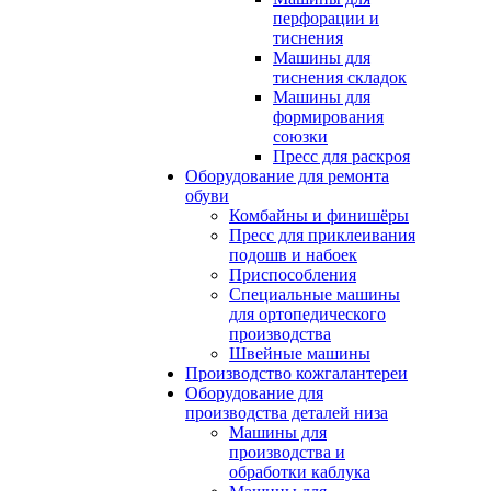
перфорации и
тиснения
Машины для
тиснения складок
Машины для
формирования
союзки
Пресс для раскроя
Оборудование для ремонта
обуви
Комбайны и финишёры
Пресс для приклеивания
подошв и набоек
Приспособления
Специальные машины
для ортопедического
производства
Швейные машины
Производство кожгалантереи
Оборудование для
производства деталей низа
Машины для
производства и
обработки каблука