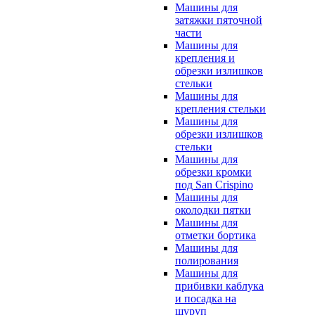
Машины для
затяжки пяточной
части
Машины для
крепления и
обрезки излишков
стельки
Машины для
крепления стельки
Машины для
обрезки излишков
стельки
Машины для
обрезки кромки
под San Crispino
Машины для
околодки пятки
Машины для
отметки бортика
Машины для
полирования
Машины для
прибивки каблука
и посадка на
шуруп