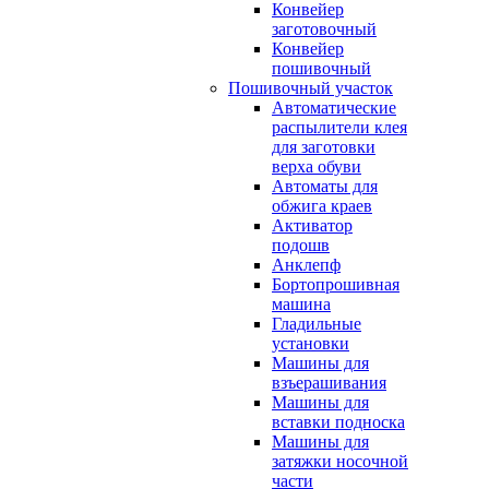
Конвейер
заготовочный
Конвейер
пошивочный
Пошивочный участок
Автоматические
распылители клея
для заготовки
верха обуви
Автоматы для
обжига краев
Активатор
подошв
Анклепф
Бортопрошивная
машина
Гладильные
установки
Машины для
взъерашивания
Машины для
вставки подноска
Машины для
затяжки носочной
части