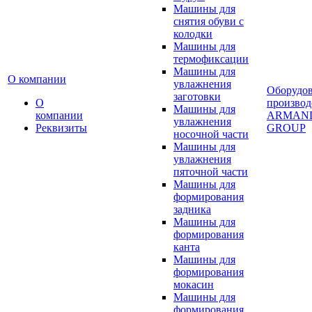
Машины для
снятия обуви с
колодки
Машины для
термофиксации
Машины для
О компании
увлажнения
Оборудо
заготовки
О
производ
Машины для
компании
ARMAN
увлажнения
Реквизиты
GROUP
носочной части
Машины для
увлажнения
пяточной части
Машины для
формирования
задника
Машины для
формирования
канта
Машины для
формирования
мокасин
Машины для
формирования