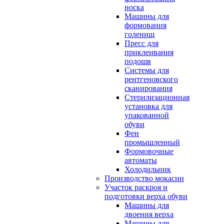
носка
Машины для
формования
голенищ
Пресс для
приклеивания
подошв
Системы для
рентгеновского
сканирования
Стерилизационная
установка для
упакованной
обуви
Фен
промышленный
Формовочные
автоматы
Холодильник
Производство мокасин
Участок раскроя и
подготовки верха обуви
Машины для
двоения верха
Машины для