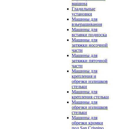
машина
Гладильные
установки
Машины для
взъерашивания
Машины для
вставки подноска
Машины для
затяжки носочной
части
Машины для
затяжки пяточной
части
Машины для
крепления и
обрезки излишков
стельки
Машины для
крепления стельки
Машины для
обрезки излишков
стельки
Машины для
обрезки кромки
под San Crispino