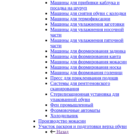
Машины для прибивки каблука и
посадка на шуруп
Машины для снятия обуви с колодки
Машины для термофиксации
Машины для увлажнения заготовки
Машины для увлажнения носочной
части
Машины для увлажнения пяточной
части
Машины для формирования задника
Машины для формирования канта
Машины для формирования мокасин
Машины для формирования носка
Машины для формования голенищ
Пресс для приклеивания подошв
Системы для рентгеновского
сканирования
Стерилизационная установка для
упакованной обуви
Фен промышленный
Формовочные автоматы
Холодильник
Производство мокасин
Участок раскроя и подготовки верха обуви
Назад