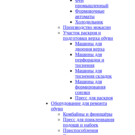
Фен
промышленный
Формовочные
автоматы
Холодильник
Производство мокасин
Участок раскроя и
подготовки верха обуви
Машины для
двоения верха
Машины для
перфорации и
тиснения
Машины для
тиснения складок
Машины для
формирования
союзки
Пресс для раскроя
Оборудование для ремонта
обуви
Комбайны и финишёры
Пресс для приклеивания
подошв и набоек
Приспособления