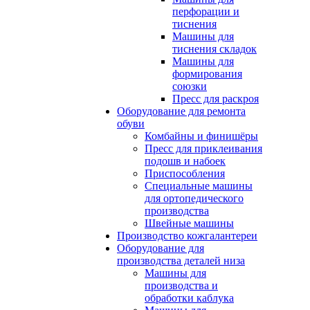
перфорации и
тиснения
Машины для
тиснения складок
Машины для
формирования
союзки
Пресс для раскроя
Оборудование для ремонта
обуви
Комбайны и финишёры
Пресс для приклеивания
подошв и набоек
Приспособления
Специальные машины
для ортопедического
производства
Швейные машины
Производство кожгалантереи
Оборудование для
производства деталей низа
Машины для
производства и
обработки каблука