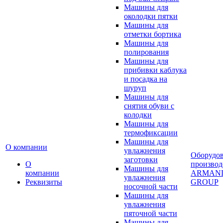
Машины для
околодки пятки
Машины для
отметки бортика
Машины для
полирования
Машины для
прибивки каблука
и посадка на
шуруп
Машины для
снятия обуви с
колодки
Машины для
термофиксации
Машины для
О компании
увлажнения
Оборудо
заготовки
О
производ
Машины для
компании
ARMAN
увлажнения
Реквизиты
GROUP
носочной части
Машины для
увлажнения
пяточной части
Машины для