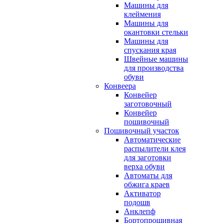
Машины для
клеймения
Машины для
окантовки стельки
Машины для
спускания края
Швейные машины
для производства
обуви
Конвеера
Конвейер
заготовочный
Конвейер
пошивочный
Пошивочный участок
Автоматические
распылители клея
для заготовки
верха обуви
Автоматы для
обжига краев
Активатор
подошв
Анклепф
Бортопрошивная