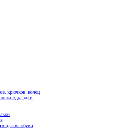
в, крючков, колец
 межподкладки
ельки
ая
зводства обуви