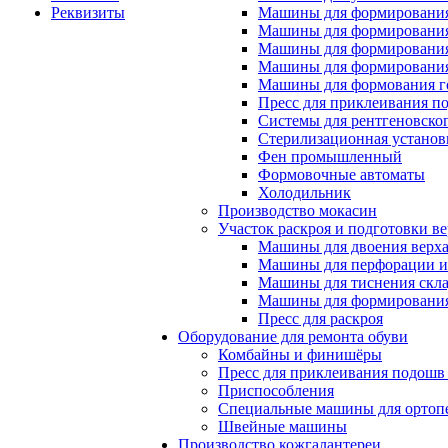
Реквизиты
Машины для формирования
Машины для формирования
Машины для формирования
Машины для формирования
Машины для формования 
Пресс для приклеивания п
Системы для рентгеновско
Стерилизационная установ
Фен промышленный
Формовочные автоматы
Холодильник
Производство мокасин
Участок раскроя и подготовки ве
Машины для двоения верх
Машины для перфорации и
Машины для тиснения скл
Машины для формировани
Пресс для раскроя
Оборудование для ремонта обуви
Комбайны и финишёры
Пресс для приклеивания подошв 
Приспособления
Специальные машины для ортопе
Швейные машины
Производство кожгалантереи