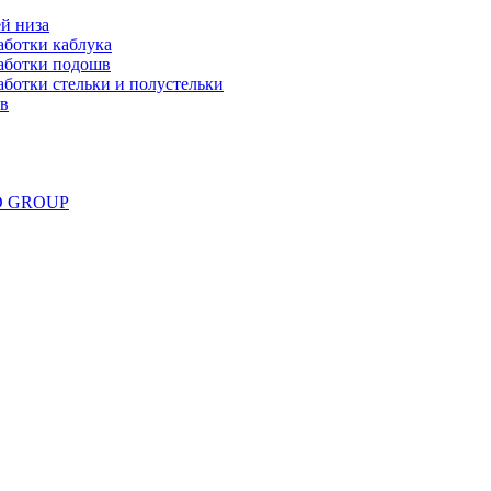
й низа
аботки каблука
аботки подошв
ботки стельки и полустельки
ов
ND GROUP