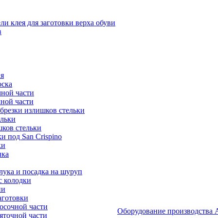
и клея для заготовки верха обуви
в
я
оска
ной части
ной части
брезки излишков стельки
ельки
ков стельки
 под San Crispino
ки
ика
ука и посадка на шуруп
с колодки
ии
аготовки
осочной части
Оборудование производст
яточной части