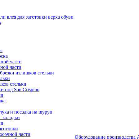
и клея для заготовки верха обуви
в
я
оска
ной части
ной части
брезки излишков стельки
ельки
ков стельки
 под San Crispino
ки
ика
ука и посадка на шуруп
с колодки
ии
аготовки
осочной части
Оборудование производст