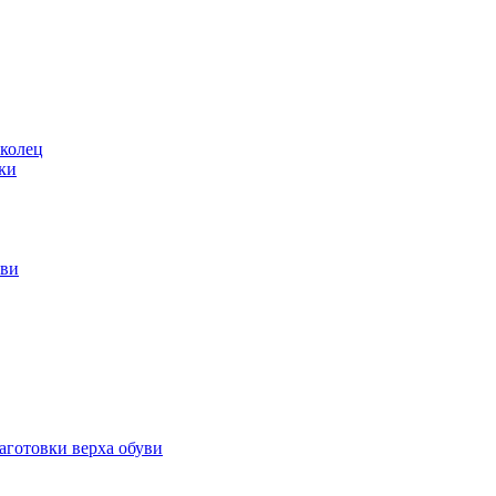
 колец
ки
уви
аготовки верха обуви