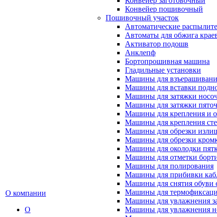
Конвейер заготовочный
Конвейер пошивочный
Пошивочный участок
Автоматические распылител
Автоматы для обжига крае
Активатор подошв
Анклепф
Бортопрошивная машина
Гладильные установки
Машины для взъерашивани
Машины для вставки подн
Машины для затяжки носоч
Машины для затяжки пяточ
Машины для крепления и о
Машины для крепления ст
Машины для обрезки излиш
Машины для обрезки кромки
Машины для околодки пят
Машины для отметки борт
Машины для полирования
Машины для прибивки кабл
Машины для снятия обуви 
Машины для термофиксац
О компании
Машины для увлажнения з
О
Машины для увлажнения н