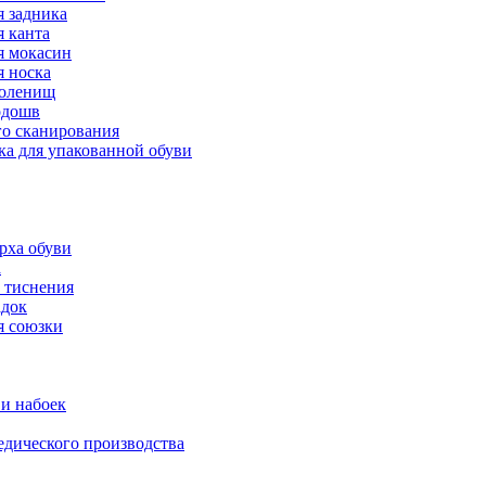
 задника
 канта
 мокасин
 носка
голенищ
одошв
го сканирования
ка для упакованной обуви
рха обуви
а
 тиснения
адок
я союзки
и набоек
дического производства