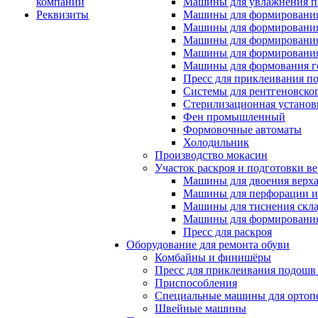
компании
Машины для увлажнения п
Реквизиты
Машины для формирования
Машины для формирования
Машины для формирования
Машины для формирования
Машины для формования 
Пресс для приклеивания п
Системы для рентгеновско
Стерилизационная установ
Фен промышленный
Формовочные автоматы
Холодильник
Производство мокасин
Участок раскроя и подготовки ве
Машины для двоения верх
Машины для перфорации и
Машины для тиснения скл
Машины для формировани
Пресс для раскроя
Оборудование для ремонта обуви
Комбайны и финишёры
Пресс для приклеивания подошв 
Приспособления
Специальные машины для ортопе
Швейные машины