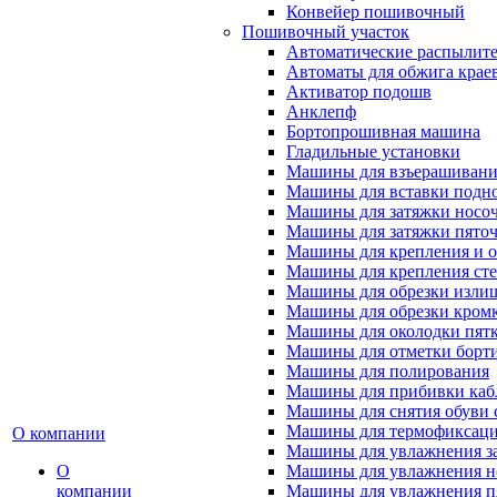
Конвейер пошивочный
Пошивочный участок
Автоматические распылител
Автоматы для обжига крае
Активатор подошв
Анклепф
Бортопрошивная машина
Гладильные установки
Машины для взъерашивани
Машины для вставки подн
Машины для затяжки носоч
Машины для затяжки пяточ
Машины для крепления и о
Машины для крепления ст
Машины для обрезки излиш
Машины для обрезки кромки
Машины для околодки пят
Машины для отметки борт
Машины для полирования
Машины для прибивки кабл
Машины для снятия обуви 
Машины для термофиксац
О компании
Машины для увлажнения з
О
Машины для увлажнения н
компании
Машины для увлажнения п