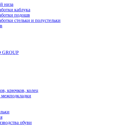
й низа
аботки каблука
аботки подошв
ботки стельки и полустельки
ов
ND GROUP
в, крючков, колец
 межподкладки
ельки
ая
зводства обуви