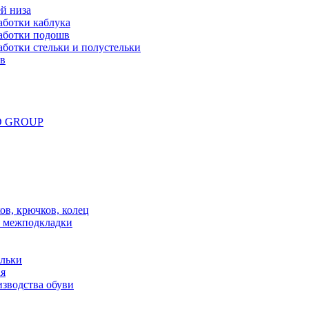
й низа
аботки каблука
аботки подошв
ботки стельки и полустельки
ов
ND GROUP
в, крючков, колец
 межподкладки
ельки
ая
зводства обуви