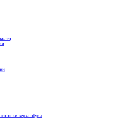
 колец
ки
уви
аготовки верха обуви