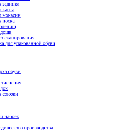
 задника
 канта
 мокасин
 носка
голенищ
одошв
го сканирования
ка для упакованной обуви
рха обуви
а
 тиснения
адок
я союзки
и набоек
дического производства