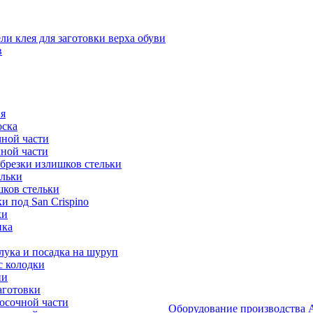
и клея для заготовки верха обуви
в
я
оска
ной части
ной части
брезки излишков стельки
ельки
ков стельки
 под San Crispino
ки
ика
ука и посадка на шуруп
с колодки
ии
аготовки
осочной части
Оборудование производст