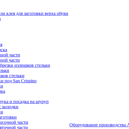
и клея для заготовки верха обуви
в
я
оска
ной части
ной части
брезки излишков стельки
ельки
ков стельки
 под San Crispino
ки
ика
ука и посадка на шуруп
с колодки
ии
аготовки
осочной части
Оборудование производст
яточной части