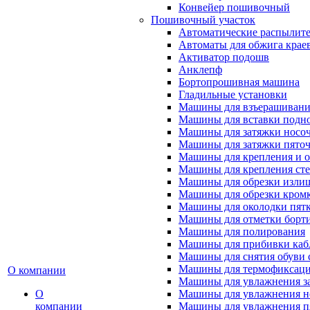
Конвейер пошивочный
Пошивочный участок
Автоматические распылител
Автоматы для обжига крае
Активатор подошв
Анклепф
Бортопрошивная машина
Гладильные установки
Машины для взъерашивани
Машины для вставки подн
Машины для затяжки носоч
Машины для затяжки пяточ
Машины для крепления и о
Машины для крепления ст
Машины для обрезки излиш
Машины для обрезки кромки
Машины для околодки пят
Машины для отметки борт
Машины для полирования
Машины для прибивки кабл
Машины для снятия обуви 
Машины для термофиксац
О компании
Машины для увлажнения з
О
Машины для увлажнения н
компании
Машины для увлажнения п