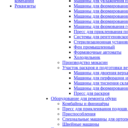
компании
Машины для увлажнения п
Реквизиты
Машины для формирования
Машины для формирования
Машины для формирования
Машины для формирования
Машины для формования 
Пресс для приклеивания п
Системы для рентгеновско
Стерилизационная установ
Фен промышленный
Формовочные автоматы
Холодильник
Производство мокасин
Участок раскроя и подготовки ве
Машины для двоения верх
Машины для перфорации и
Машины для тиснения скл
Машины для формировани
Пресс для раскроя
Оборудование для ремонта обуви
Комбайны и финишёры
Пресс для приклеивания подошв 
Приспособления
Специальные машины для ортопе
Швейные машины