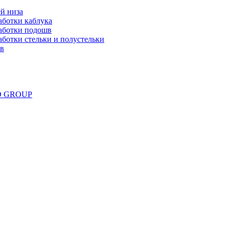
й низа
аботки каблука
аботки подошв
ботки стельки и полустельки
ов
ND GROUP