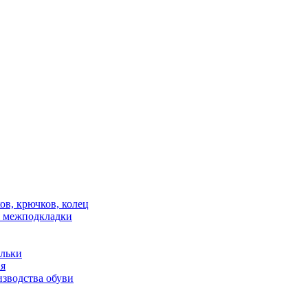
в, крючков, колец
 межподкладки
ельки
ая
зводства обуви