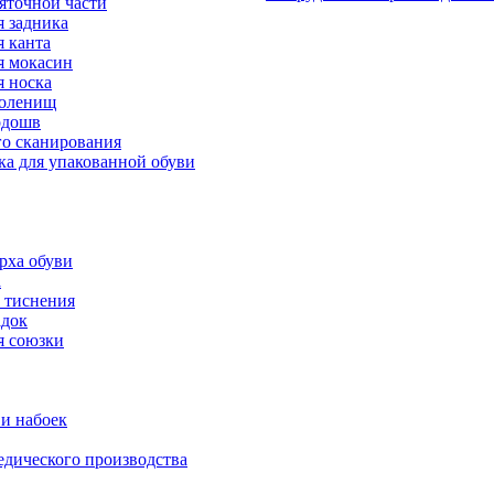
яточной части
 задника
 канта
 мокасин
 носка
голенищ
одошв
го сканирования
ка для упакованной обуви
рха обуви
а
 тиснения
адок
я союзки
и набоек
дического производства