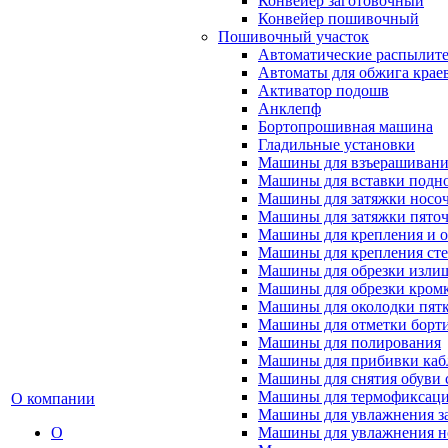
Конвейер заготовочный
Конвейер пошивочный
Пошивочный участок
Автоматические распылител
Автоматы для обжига крае
Активатор подошв
Анклепф
Бортопрошивная машина
Гладильные установки
Машины для взъерашивани
Машины для вставки подн
Машины для затяжки носоч
Машины для затяжки пяточ
Машины для крепления и о
Машины для крепления ст
Машины для обрезки излиш
Машины для обрезки кромки
Машины для околодки пят
Машины для отметки борт
Машины для полирования
Машины для прибивки кабл
Машины для снятия обуви 
Машины для термофиксац
О компании
Машины для увлажнения з
О
Машины для увлажнения н