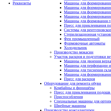
Реквизиты
Машины для формирования
Машины для формирования
Машины для формирования
Машины для формирования
Машины для формования 
Пресс для приклеивания п
Системы для рентгеновско
Стерилизационная установ
Фен промышленный
Формовочные автоматы
Холодильник
Производство мокасин
Участок раскроя и подготовки ве
Машины для двоения верх
Машины для перфорации и
Машины для тиснения скл
Машины для формировани
Пресс для раскроя
Оборудование для ремонта обуви
Комбайны и финишёры
Пресс для приклеивания подошв 
Приспособления
Специальные машины для ортопе
Швейные машины
Производство кожгалантереи