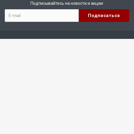
Подписывайтесь на новости и акции:
Компания
О компании
Реквизиты
Каталог
Оборудование для производства обуви
Оборудование для ремонта обуви
Производство кожгалантереи
Оборудование для производства деталей низа
Оборудование для производства резаков
Оборудование из Китая