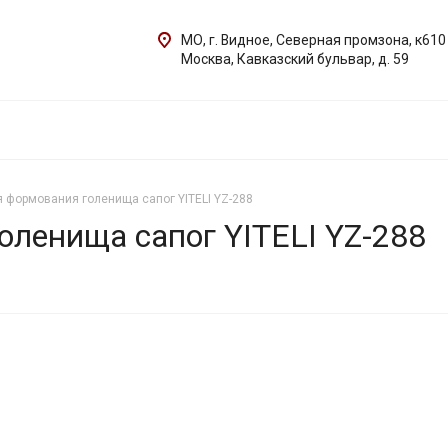
МО, г. Видное, Северная промзона, к610
Москва, Кавказский бульвар, д. 59
 формования голенища сапог YITELI YZ-288
ленища сапог YITELI YZ-288