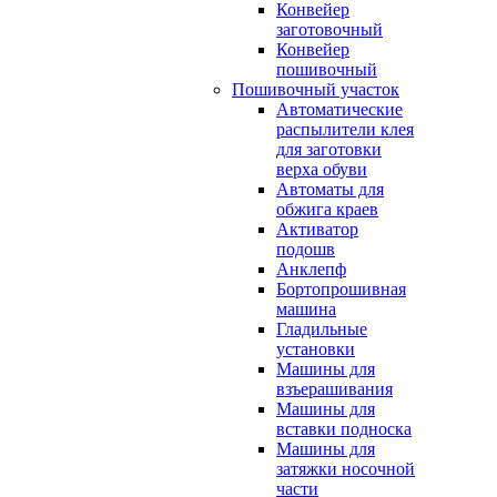
Конвейер
заготовочный
Конвейер
пошивочный
Пошивочный участок
Автоматические
распылители клея
для заготовки
верха обуви
Автоматы для
обжига краев
Активатор
подошв
Анклепф
Бортопрошивная
машина
Гладильные
установки
Машины для
взъерашивания
Машины для
вставки подноска
Машины для
затяжки носочной
части