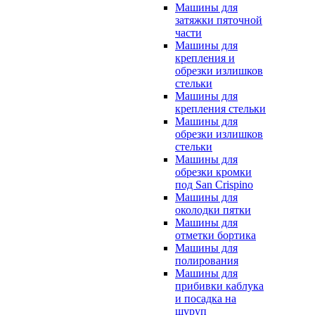
Машины для
затяжки пяточной
части
Машины для
крепления и
обрезки излишков
стельки
Машины для
крепления стельки
Машины для
обрезки излишков
стельки
Машины для
обрезки кромки
под San Crispino
Машины для
околодки пятки
Машины для
отметки бортика
Машины для
полирования
Машины для
прибивки каблука
и посадка на
шуруп