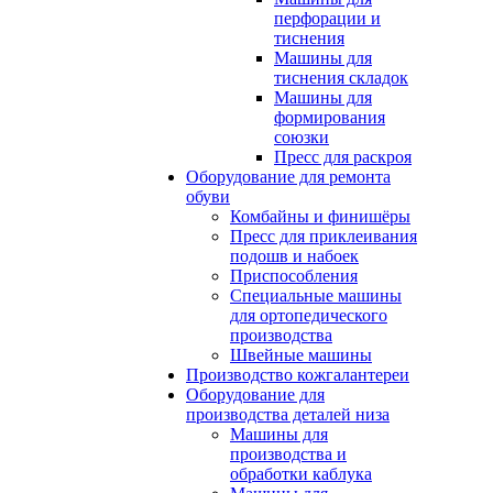
перфорации и
тиснения
Машины для
тиснения складок
Машины для
формирования
союзки
Пресс для раскроя
Оборудование для ремонта
обуви
Комбайны и финишёры
Пресс для приклеивания
подошв и набоек
Приспособления
Специальные машины
для ортопедического
производства
Швейные машины
Производство кожгалантереи
Оборудование для
производства деталей низа
Машины для
производства и
обработки каблука