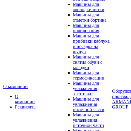
Машины для
околодки пятки
Машины для
отметки бортика
Машины для
полирования
Машины для
прибивки каблука
и посадка на
шуруп
Машины для
снятия обуви с
колодки
Машины для
термофиксации
Машины для
О компании
увлажнения
Оборудо
заготовки
О
производ
Машины для
компании
ARMAN
увлажнения
Реквизиты
GROUP
носочной части
Машины для
увлажнения
пяточной части
Машины для