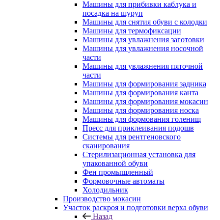
Машины для прибивки каблука и
посадка на шуруп
Машины для снятия обуви с колодки
Машины для термофиксации
Машины для увлажнения заготовки
Машины для увлажнения носочной
части
Машины для увлажнения пяточной
части
Машины для формирования задника
Машины для формирования канта
Машины для формирования мокасин
Машины для формирования носка
Машины для формования голенищ
Пресс для приклеивания подошв
Системы для рентгеновского
сканирования
Стерилизационная установка для
упакованной обуви
Фен промышленный
Формовочные автоматы
Холодильник
Производство мокасин
Участок раскроя и подготовки верха обуви
Назад