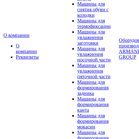
Машины для
снятия обуви с
колодки
Машины для
термофиксации
Машины для
О компании
увлажнения
Оборудо
заготовки
О
производ
Машины для
компании
ARMAN
увлажнения
Реквизиты
GROUP
носочной части
Машины для
увлажнения
пяточной части
Машины для
формирования
задника
Машины для
формирования
канта
Машины для
формирования
мокасин
Машины для
формирования