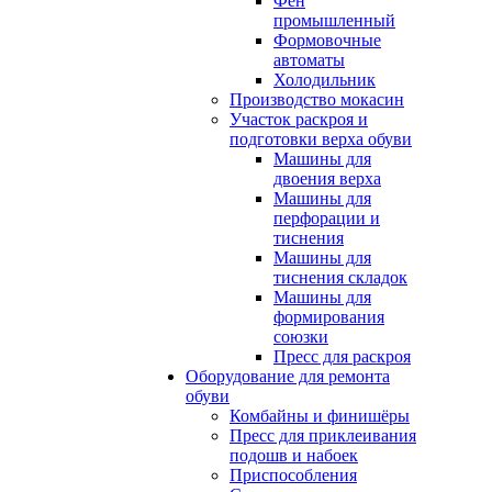
Фен
промышленный
Формовочные
автоматы
Холодильник
Производство мокасин
Участок раскроя и
подготовки верха обуви
Машины для
двоения верха
Машины для
перфорации и
тиснения
Машины для
тиснения складок
Машины для
формирования
союзки
Пресс для раскроя
Оборудование для ремонта
обуви
Комбайны и финишёры
Пресс для приклеивания
подошв и набоек
Приспособления