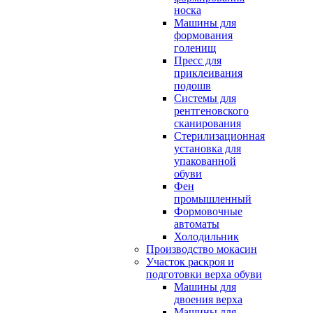
носка
Машины для
формования
голенищ
Пресс для
приклеивания
подошв
Системы для
рентгеновского
сканирования
Стерилизационная
установка для
упакованной
обуви
Фен
промышленный
Формовочные
автоматы
Холодильник
Производство мокасин
Участок раскроя и
подготовки верха обуви
Машины для
двоения верха
Машины для