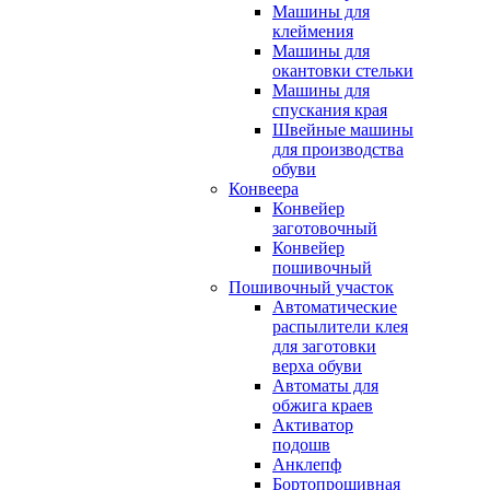
Машины для
клеймения
Машины для
окантовки стельки
Машины для
спускания края
Швейные машины
для производства
обуви
Конвеера
Конвейер
заготовочный
Конвейер
пошивочный
Пошивочный участок
Автоматические
распылители клея
для заготовки
верха обуви
Автоматы для
обжига краев
Активатор
подошв
Анклепф
Бортопрошивная