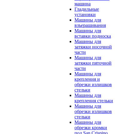
машина
Гладильные
установки
Машины для
взъерашивания
Машины для
вставки подноска
Машины для
затяжки носочной
части
Машины для
затяжки пяточной
части
Машины для
крепления и
обрезки излишков
стельки
Машины для
крепления стельки
Машины для
обрезки излишков
стельки
Машины для
обрезки кромки
под San Crispino