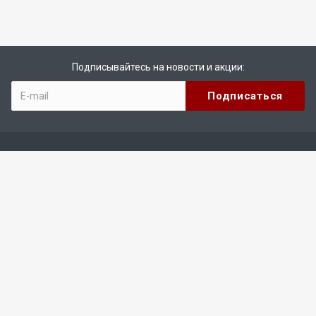
Подписывайтесь на новости и акции:
Компания
О компании
Реквизиты
Каталог
Оборудование для производства обуви
Оборудование для ремонта обуви
Производство кожгалантереи