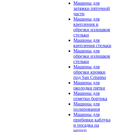
Машины для
затяжки пяточной
части
Машины для
крепления и
обрезки излишков
стельки
Машины для
крепления стельки
Машины для
обрезки излишков
стельки
Машины для
обрезки кромки
под San Crispino
Машины для
околодки пятки
Машины для
отметки бортика
Машины для
полирования
Машины для
прибивки каблука
и посадка на
шуруп