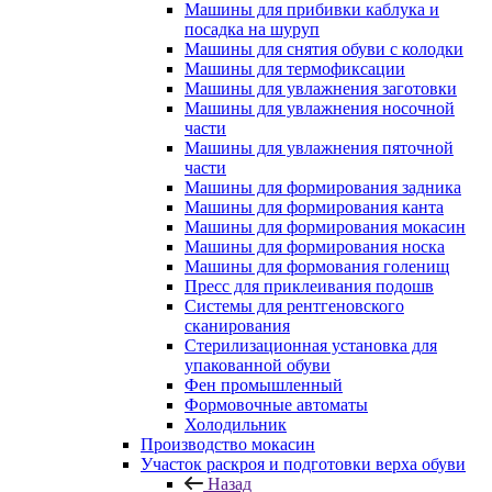
Машины для прибивки каблука и
посадка на шуруп
Машины для снятия обуви с колодки
Машины для термофиксации
Машины для увлажнения заготовки
Машины для увлажнения носочной
части
Машины для увлажнения пяточной
части
Машины для формирования задника
Машины для формирования канта
Машины для формирования мокасин
Машины для формирования носка
Машины для формования голенищ
Пресс для приклеивания подошв
Системы для рентгеновского
сканирования
Стерилизационная установка для
упакованной обуви
Фен промышленный
Формовочные автоматы
Холодильник
Производство мокасин
Участок раскроя и подготовки верха обуви
Назад