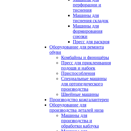
перфорации и
тиснения
Машины для
тиснения складок
Машины для
формирования
союзки
Пресс для раскроя
Оборудование для ремонта
обуви
Комбайны и финишёры
Пресс для приклеивания
подошв и набоек
Приспособления
Специальные машины
для ортопедического
производства
Швейные машины
Производство кожгалантереи
Оборудование для
производства деталей низа
Машины для
производства и
обработки каблука