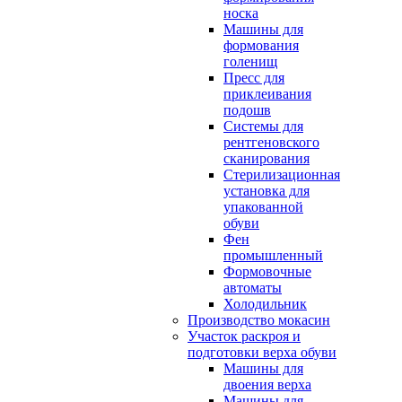
носка
Машины для
формования
голенищ
Пресс для
приклеивания
подошв
Системы для
рентгеновского
сканирования
Стерилизационная
установка для
упакованной
обуви
Фен
промышленный
Формовочные
автоматы
Холодильник
Производство мокасин
Участок раскроя и
подготовки верха обуви
Машины для
двоения верха
Машины для