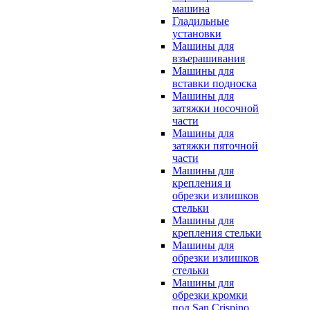
машина
Гладильные
установки
Машины для
взъерашивания
Машины для
вставки подноска
Машины для
затяжки носочной
части
Машины для
затяжки пяточной
части
Машины для
крепления и
обрезки излишков
стельки
Машины для
крепления стельки
Машины для
обрезки излишков
стельки
Машины для
обрезки кромки
под San Crispino