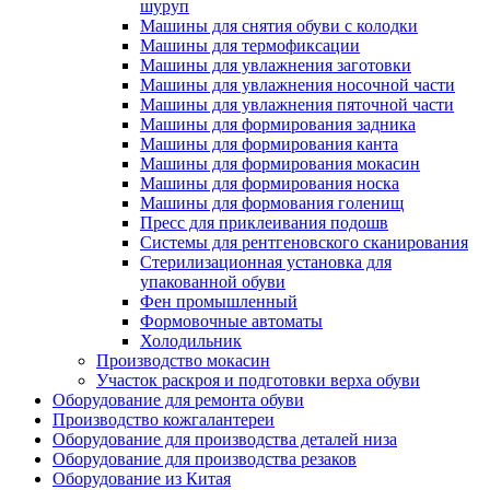
шуруп
Машины для снятия обуви с колодки
Машины для термофиксации
Машины для увлажнения заготовки
Машины для увлажнения носочной части
Машины для увлажнения пяточной части
Машины для формирования задника
Машины для формирования канта
Машины для формирования мокасин
Машины для формирования носка
Машины для формования голенищ
Пресс для приклеивания подошв
Системы для рентгеновского сканирования
Стерилизационная установка для
упакованной обуви
Фен промышленный
Формовочные автоматы
Холодильник
Производство мокасин
Участок раскроя и подготовки верха обуви
Оборудование для ремонта обуви
Производство кожгалантереи
Оборудование для производства деталей низа
Оборудование для производства резаков
Оборудование из Китая