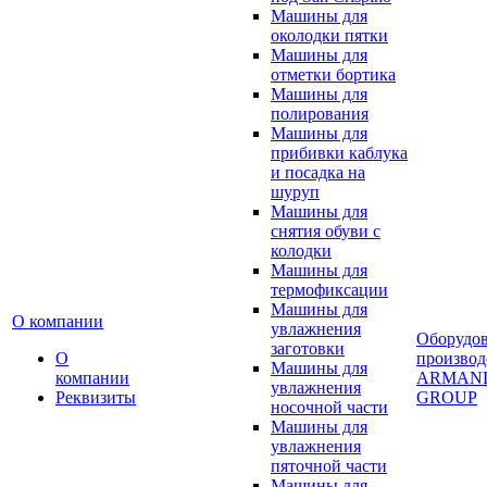
Машины для
околодки пятки
Машины для
отметки бортика
Машины для
полирования
Машины для
прибивки каблука
и посадка на
шуруп
Машины для
снятия обуви с
колодки
Машины для
термофиксации
Машины для
О компании
увлажнения
Оборудо
заготовки
О
производ
Машины для
компании
ARMAN
увлажнения
Реквизиты
GROUP
носочной части
Машины для
увлажнения
пяточной части
Машины для