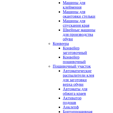
Машины для
клеймения
Машины для
окантовки стельки
Машины для
спускания края
Швейные машины
для производства
обуви
Конвеера
Конвейер
заготовочный
Конвейер
пошивочный
Пошивочный участок
Автоматические
распылители клея
для заготовки
верха обуви
Автоматы для
обжига краев
Активатор
подошв
Анклепф
Бортопрошивная