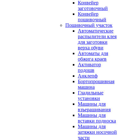
Конвейер
заготовочный
Конвейер
пошивочный
Пошивочный участок
Автоматические
распылители клея
для заготовки
верха обуви
Автоматы для
обжига краев
Активатор
подошв
Анклепф
Бортопрошивная
машина
Гладильные
установки
Машины для
взъерашивания
Машины для
вставки подноска
Машины для
затяжки носочной
части