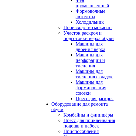
Фен
промышленный
Формовочные
автоматы
Холодильник
Производство мокасин
Участок раскроя и
подготовки верха обуви
Машины для
двоения верха
Машины для
перфорации и
тиснения
Машины для
тиснения складок
Машины для
формирования
союзки
Пресс для раскроя
Оборудование для ремонта
обуви
Комбайны и финишёры
Пресс для приклеивания
подошв и набоек
Приспособления