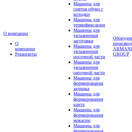
Машины для
снятия обуви с
колодки
Машины для
термофиксации
Машины для
О компании
увлажнения
Оборудо
заготовки
О
производ
Машины для
компании
ARMAN
увлажнения
Реквизиты
GROUP
носочной части
Машины для
увлажнения
пяточной части
Машины для
формирования
задника
Машины для
формирования
канта
Машины для
формирования
мокасин
Машины для
формирования