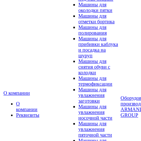
Машины для
околодки пятки
Машины для
отметки бортика
Машины для
полирования
Машины для
прибивки каблука
и посадка на
шуруп
Машины для
снятия обуви с
колодки
Машины для
термофиксации
Машины для
О компании
увлажнения
Оборудо
заготовки
О
производ
Машины для
компании
ARMAN
увлажнения
Реквизиты
GROUP
носочной части
Машины для
увлажнения
пяточной части
Машины для