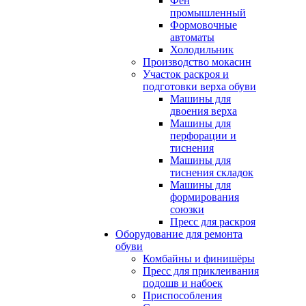
Фен
промышленный
Формовочные
автоматы
Холодильник
Производство мокасин
Участок раскроя и
подготовки верха обуви
Машины для
двоения верха
Машины для
перфорации и
тиснения
Машины для
тиснения складок
Машины для
формирования
союзки
Пресс для раскроя
Оборудование для ремонта
обуви
Комбайны и финишёры
Пресс для приклеивания
подошв и набоек
Приспособления