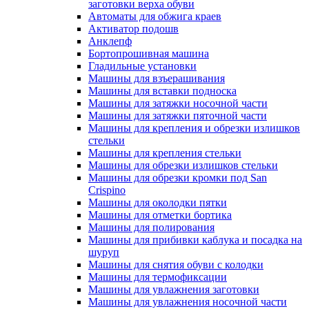
заготовки верха обуви
Автоматы для обжига краев
Активатор подошв
Анклепф
Бортопрошивная машина
Гладильные установки
Машины для взъерашивания
Машины для вставки подноска
Машины для затяжки носочной части
Машины для затяжки пяточной части
Машины для крепления и обрезки излишков
стельки
Машины для крепления стельки
Машины для обрезки излишков стельки
Машины для обрезки кромки под San
Crispino
Машины для околодки пятки
Машины для отметки бортика
Машины для полирования
Машины для прибивки каблука и посадка на
шуруп
Машины для снятия обуви с колодки
Машины для термофиксации
Машины для увлажнения заготовки
Машины для увлажнения носочной части