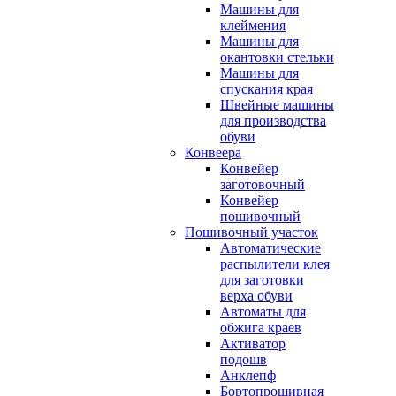
Машины для
клеймения
Машины для
окантовки стельки
Машины для
спускания края
Швейные машины
для производства
обуви
Конвеера
Конвейер
заготовочный
Конвейер
пошивочный
Пошивочный участок
Автоматические
распылители клея
для заготовки
верха обуви
Автоматы для
обжига краев
Активатор
подошв
Анклепф
Бортопрошивная