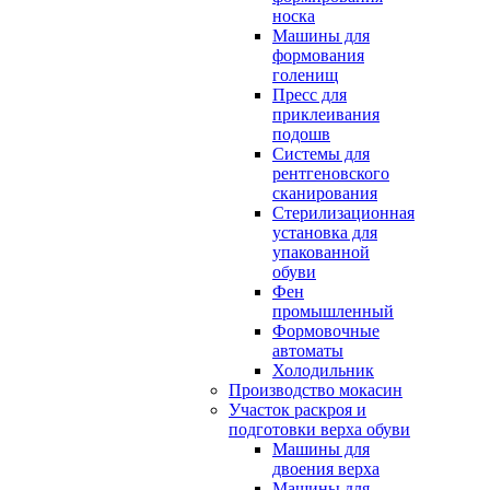
носка
Машины для
формования
голенищ
Пресс для
приклеивания
подошв
Системы для
рентгеновского
сканирования
Стерилизационная
установка для
упакованной
обуви
Фен
промышленный
Формовочные
автоматы
Холодильник
Производство мокасин
Участок раскроя и
подготовки верха обуви
Машины для
двоения верха
Машины для