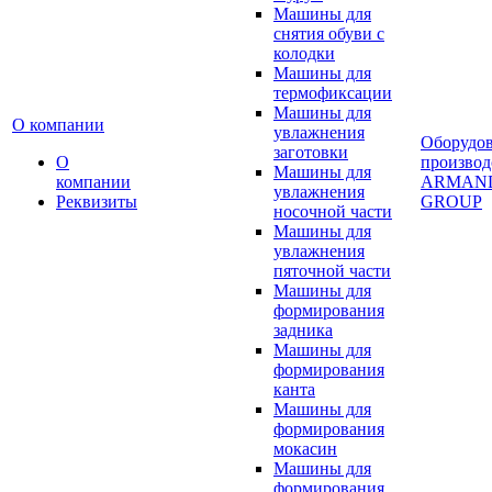
Машины для
снятия обуви с
колодки
Машины для
термофиксации
Машины для
О компании
увлажнения
Оборудо
заготовки
О
производ
Машины для
компании
ARMAN
увлажнения
Реквизиты
GROUP
носочной части
Машины для
увлажнения
пяточной части
Машины для
формирования
задника
Машины для
формирования
канта
Машины для
формирования
мокасин
Машины для
формирования