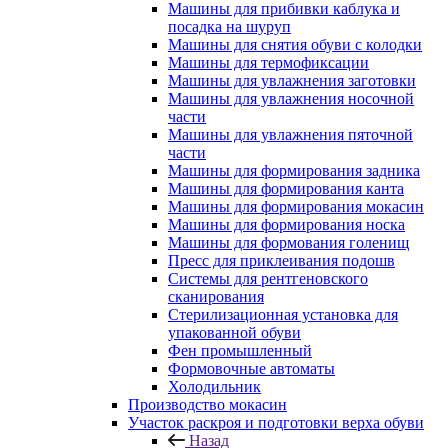
Машины для прибивки каблука и
посадка на шуруп
Машины для снятия обуви с колодки
Машины для термофиксации
Машины для увлажнения заготовки
Машины для увлажнения носочной
части
Машины для увлажнения пяточной
части
Машины для формирования задника
Машины для формирования канта
Машины для формирования мокасин
Машины для формирования носка
Машины для формования голенищ
Пресс для приклеивания подошв
Системы для рентгеновского
сканирования
Стерилизационная установка для
упакованной обуви
Фен промышленный
Формовочные автоматы
Холодильник
Производство мокасин
Участок раскроя и подготовки верха обуви
Назад