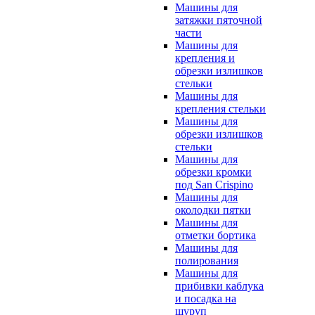
Машины для
затяжки пяточной
части
Машины для
крепления и
обрезки излишков
стельки
Машины для
крепления стельки
Машины для
обрезки излишков
стельки
Машины для
обрезки кромки
под San Crispino
Машины для
околодки пятки
Машины для
отметки бортика
Машины для
полирования
Машины для
прибивки каблука
и посадка на
шуруп