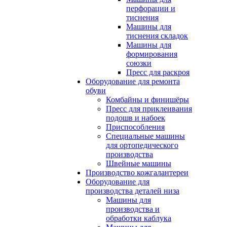
перфорации и
тиснения
Машины для
тиснения складок
Машины для
формирования
союзки
Пресс для раскроя
Оборудование для ремонта
обуви
Комбайны и финишёры
Пресс для приклеивания
подошв и набоек
Приспособления
Специальные машины
для ортопедического
производства
Швейные машины
Производство кожгалантереи
Оборудование для
производства деталей низа
Машины для
производства и
обработки каблука