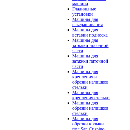
машина
Гладильные
установки
Машины для
взъерашивания
Машины для
вставки подноска
Машины для
затяжки носочной
части
Машины для
затяжки пяточной
части
Машины для
крепления и
обрезки излишков
стельки
Машины для
крепления стельки
Машины для
обрезки излишков
стельки
Машины для
обрезки кромки
под San Crispino