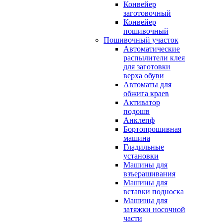
Конвейер
заготовочный
Конвейер
пошивочный
Пошивочный участок
Автоматические
распылители клея
для заготовки
верха обуви
Автоматы для
обжига краев
Активатор
подошв
Анклепф
Бортопрошивная
машина
Гладильные
установки
Машины для
взъерашивания
Машины для
вставки подноска
Машины для
затяжки носочной
части