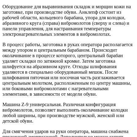
Оборудование для выравнивания складок и морщин кожи на
заготовке, при производстве обуви. Анклепф состоит из
рабочей области, кольцевого барабана, упора для колодки,
абразивного круга (справа) вибромолотов (сверху и слева) и
панели управления, для настраивания температуры
электронагревательных элементов в вибромолотах.
В процесс работы, заготовка в руках оператора располагается
между упором и центральным барабаном. Происходит
околачивание в процессе которого, центральный барабан
удаляет складки по затяжной кромке. Затем заготовка
шлифуется на абразивном круге. Отходы шлифования
удаляются в специально оборудованный мешок. После
шлифования пяточная или носочная часть разглаживается
центральным молотком, расположенным по центру машины,
или боковыми вибромолотами с нагревательными
элементами, в зависимости от модели обуви.
Машина Z-9 универсальная. Различная конфигурация
вибромолотов, позволяет выполнять околачивание колодки
любой ширины, при производстве мужской, женской или
детской обуви.
Для смягчения ударов на руки оператора, машина снабжена
пружинной амортизацией. Дополнительно можно купить