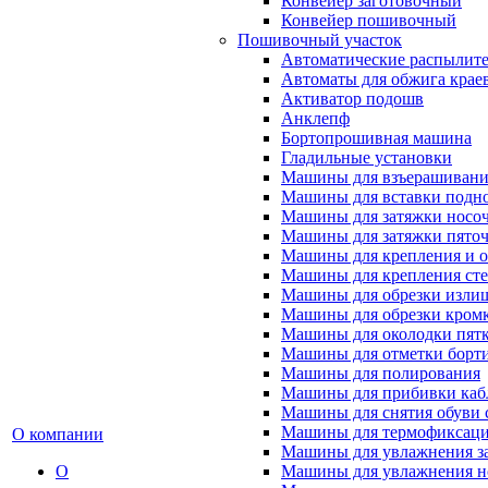
Конвейер заготовочный
Конвейер пошивочный
Пошивочный участок
Автоматические распылител
Автоматы для обжига крае
Активатор подошв
Анклепф
Бортопрошивная машина
Гладильные установки
Машины для взъерашивани
Машины для вставки подн
Машины для затяжки носоч
Машины для затяжки пяточ
Машины для крепления и о
Машины для крепления ст
Машины для обрезки излиш
Машины для обрезки кромки
Машины для околодки пят
Машины для отметки борт
Машины для полирования
Машины для прибивки кабл
Машины для снятия обуви 
Машины для термофиксац
О компании
Машины для увлажнения з
О
Машины для увлажнения н