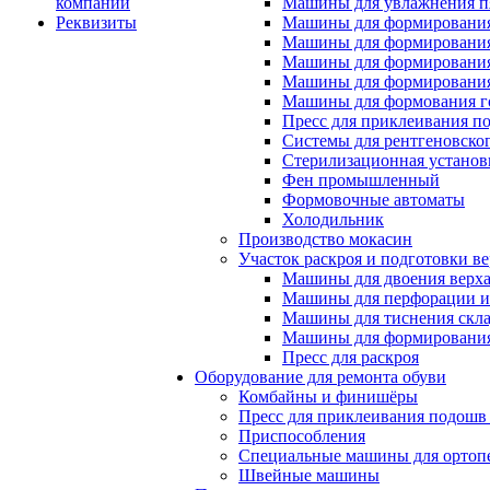
компании
Машины для увлажнения п
Реквизиты
Машины для формирования
Машины для формирования
Машины для формирования
Машины для формирования
Машины для формования 
Пресс для приклеивания п
Системы для рентгеновско
Стерилизационная установ
Фен промышленный
Формовочные автоматы
Холодильник
Производство мокасин
Участок раскроя и подготовки ве
Машины для двоения верх
Машины для перфорации и
Машины для тиснения скл
Машины для формировани
Пресс для раскроя
Оборудование для ремонта обуви
Комбайны и финишёры
Пресс для приклеивания подошв 
Приспособления
Специальные машины для ортопе
Швейные машины