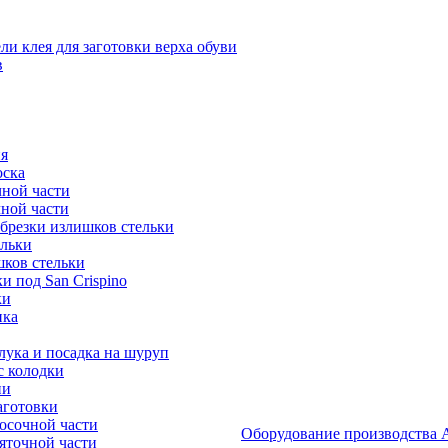
и клея для заготовки верха обуви
в
я
оска
ной части
ной части
брезки излишков стельки
ельки
ков стельки
 под San Crispino
ки
ика
ука и посадка на шуруп
с колодки
ии
аготовки
осочной части
Оборудование производст
яточной части