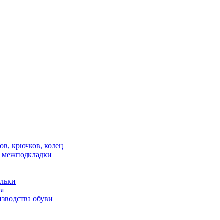
в, крючков, колец
 межподкладки
ельки
ая
зводства обуви