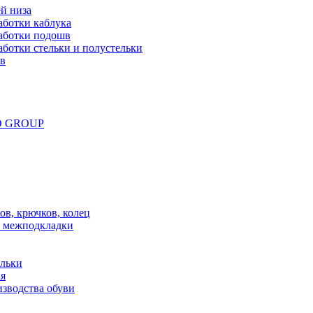
й низа
аботки каблука
аботки подошв
ботки стельки и полустельки
ов
ND GROUP
в, крючков, колец
 межподкладки
ельки
ая
зводства обуви