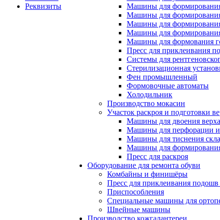
Реквизиты
Машины для формирования
Машины для формирования
Машины для формирования
Машины для формирования
Машины для формования 
Пресс для приклеивания п
Системы для рентгеновско
Стерилизационная установ
Фен промышленный
Формовочные автоматы
Холодильник
Производство мокасин
Участок раскроя и подготовки ве
Машины для двоения верх
Машины для перфорации и
Машины для тиснения скл
Машины для формировани
Пресс для раскроя
Оборудование для ремонта обуви
Комбайны и финишёры
Пресс для приклеивания подошв 
Приспособления
Специальные машины для ортопе
Швейные машины
Производство кожгалантереи