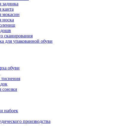
 задника
 канта
 мокасин
 носка
голенищ
одошв
го сканирования
ка для упакованной обуви
рха обуви
а
 тиснения
адок
я союзки
и набоек
дического производства