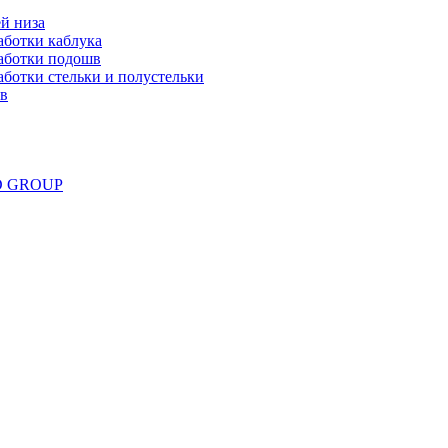
й низа
аботки каблука
аботки подошв
ботки стельки и полустельки
ов
ND GROUP