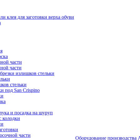
и клея для заготовки верха обуви
в
я
оска
ной части
ной части
брезки излишков стельки
ельки
ков стельки
 под San Crispino
ки
ика
ука и посадка на шуруп
с колодки
ии
аготовки
осочной части
Оборудование производст