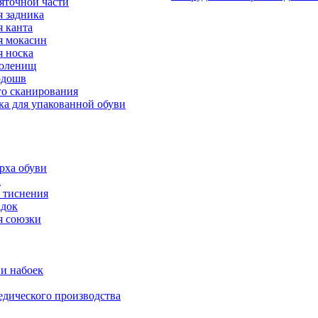
яточной части
 задника
 канта
 мокасин
 носка
голенищ
одошв
го сканирования
ка для упакованной обуви
рха обуви
а
 тиснения
адок
я союзки
и набоек
дического производства