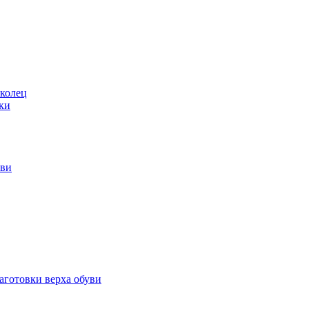
 колец
ки
уви
аготовки верха обуви