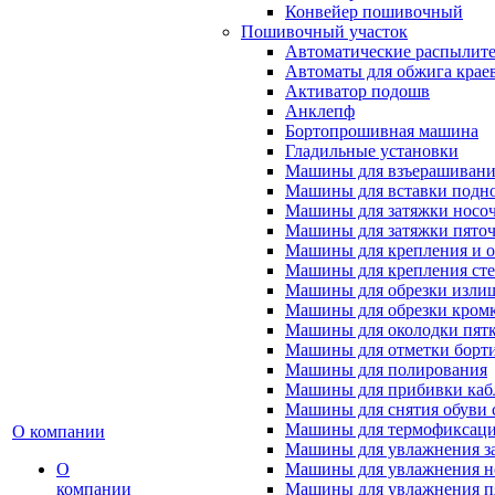
Конвейер пошивочный
Пошивочный участок
Автоматические распылител
Автоматы для обжига крае
Активатор подошв
Анклепф
Бортопрошивная машина
Гладильные установки
Машины для взъерашивани
Машины для вставки подн
Машины для затяжки носоч
Машины для затяжки пяточ
Машины для крепления и о
Машины для крепления ст
Машины для обрезки излиш
Машины для обрезки кромки
Машины для околодки пят
Машины для отметки борт
Машины для полирования
Машины для прибивки кабл
Машины для снятия обуви 
Машины для термофиксац
О компании
Машины для увлажнения з
О
Машины для увлажнения н
компании
Машины для увлажнения п