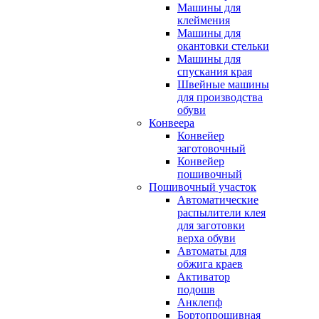
Машины для
клеймения
Машины для
окантовки стельки
Машины для
спускания края
Швейные машины
для производства
обуви
Конвеера
Конвейер
заготовочный
Конвейер
пошивочный
Пошивочный участок
Автоматические
распылители клея
для заготовки
верха обуви
Автоматы для
обжига краев
Активатор
подошв
Анклепф
Бортопрошивная