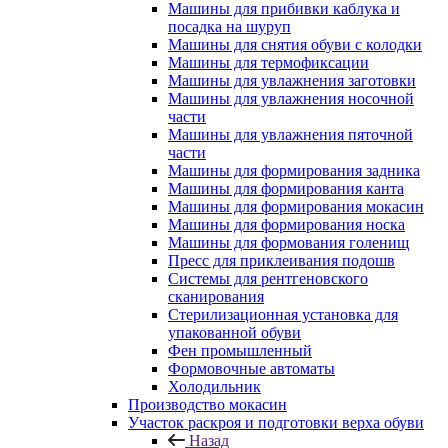
Машины для прибивки каблука и
посадка на шуруп
Машины для снятия обуви с колодки
Машины для термофиксации
Машины для увлажнения заготовки
Машины для увлажнения носочной
части
Машины для увлажнения пяточной
части
Машины для формирования задника
Машины для формирования канта
Машины для формирования мокасин
Машины для формирования носка
Машины для формования голенищ
Пресс для приклеивания подошв
Системы для рентгеновского
сканирования
Стерилизационная установка для
упакованной обуви
Фен промышленный
Формовочные автоматы
Холодильник
Производство мокасин
Участок раскроя и подготовки верха обуви
Назад