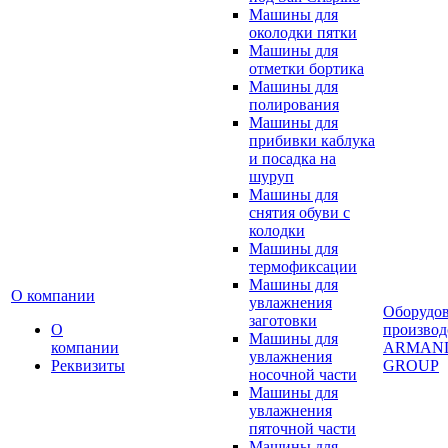
Машины для
околодки пятки
Машины для
отметки бортика
Машины для
полирования
Машины для
прибивки каблука
и посадка на
шуруп
Машины для
снятия обуви с
колодки
Машины для
термофиксации
Машины для
О компании
увлажнения
Оборудо
заготовки
О
производ
Машины для
компании
ARMAN
увлажнения
Реквизиты
GROUP
носочной части
Машины для
увлажнения
пяточной части
Машины для