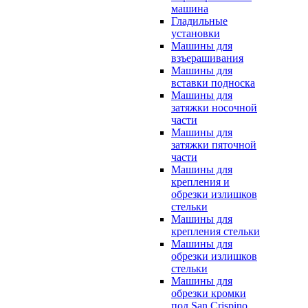
машина
Гладильные
установки
Машины для
взъерашивания
Машины для
вставки подноска
Машины для
затяжки носочной
части
Машины для
затяжки пяточной
части
Машины для
крепления и
обрезки излишков
стельки
Машины для
крепления стельки
Машины для
обрезки излишков
стельки
Машины для
обрезки кромки
под San Crispino