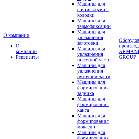
Машины для
снятия обуви с
колодки
Машины для
термофиксации
Машины для
О компании
увлажнения
Оборудо
заготовки
О
производ
Машины для
компании
ARMAN
увлажнения
Реквизиты
GROUP
носочной части
Машины для
увлажнения
пяточной части
Машины для
формирования
задника
Машины для
формирования
канта
Машины для
формирования
мокасин
Машины для
формирования