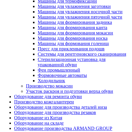
Машины для термофиксации
Машины для увлажнения заготовки
Машины для увлажнения носочной части
Машины для увлажнения пяточной части
Машины для формирования задника
Машины для формирования канта
Машины для формирования мокасин
Машины для формирования носка
Машины для формования голенищ
Пресс для приклеивания подошв
Системы для рентгеновского сканирования
Стерилизационная установка для
упакованной обуви
Фен промышленный
Формовочные автоматы
Холодильник
Производство мокасин
Участок раскроя и подготовки верха обуви
Оборудование для ремонта обуви
Производство кожгалантереи
Оборудование для производства деталей низа
Оборудование для производства резаков
Оборудование из Китая
Оборудование на складе
Оборудование производства ARMAND GROUP