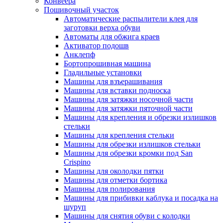
Конвеера
Пошивочный участок
Автоматические распылители клея для
заготовки верха обуви
Автоматы для обжига краев
Активатор подошв
Анклепф
Бортопрошивная машина
Гладильные установки
Машины для взъерашивания
Машины для вставки подноска
Машины для затяжки носочной части
Машины для затяжки пяточной части
Машины для крепления и обрезки излишков
стельки
Машины для крепления стельки
Машины для обрезки излишков стельки
Машины для обрезки кромки под San
Crispino
Машины для околодки пятки
Машины для отметки бортика
Машины для полирования
Машины для прибивки каблука и посадка на
шуруп
Машины для снятия обуви с колодки