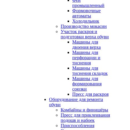
Фен
промышленный
Формовочные
автоматы
Холодильник
Производство мокасин
Участок раскроя и
подготовки верха обуви
Машины для
двоения верха
Машины для
перфорации и
тиснения
Машины для
тиснения складок
Машины для
формирования
союзки
Пресс для раскроя
Оборудование для ремонта
обуви
Комбайны и финишёры
Пресс для приклеивания
подошв и набоек
Приспособления