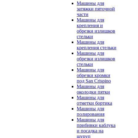
Машины для
затяжки пяточной
части
Машины для
крепления и
обрезки излишков
стельки
Машины для
крепления стельки
Машины для
обрезки излишков
стельки
Машины для
обрезки кромки
под San Crispino
Машины для
околодки пятки
Машины для
отметки бортика
Машины для
полирования
Машины для
прибивки каблука
и посадка на
шуруп