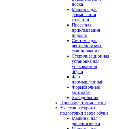
носка
Машины для
формования
голенищ
Пресс для
приклеивания
подошв
Системы для
рентгеновского
сканирования
Стерилизационная
установка для
упакованной
обуви
Фен
промышленный
Формовочные
автоматы
Холодильник
Производство мокасин
Участок раскроя и
подготовки верха обуви
Машины для
двоения верха
Машины для