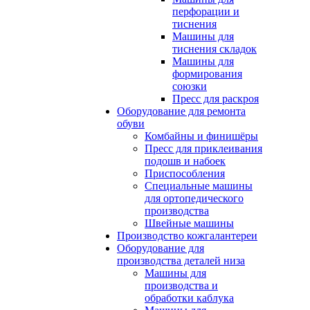
перфорации и
тиснения
Машины для
тиснения складок
Машины для
формирования
союзки
Пресс для раскроя
Оборудование для ремонта
обуви
Комбайны и финишёры
Пресс для приклеивания
подошв и набоек
Приспособления
Специальные машины
для ортопедического
производства
Швейные машины
Производство кожгалантереи
Оборудование для
производства деталей низа
Машины для
производства и
обработки каблука