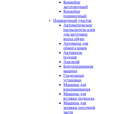
Конвейер
заготовочный
Конвейер
пошивочный
Пошивочный участок
Автоматические
распылители клея
для заготовки
верха обуви
Автоматы для
обжига краев
Активатор
подошв
Анклепф
Бортопрошивная
машина
Гладильные
установки
Машины для
взъерашивания
Машины для
вставки подноска
Машины для
затяжки носочной
части