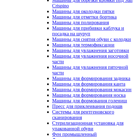
Машины для обрезки кромки под San
Crispino
Машины для околодки пятки
Машины для отметки бортика
Машины для полирования
Машины для прибивки каблука и
посадка на шуруп
Машины для снятия обуви с колодки
Машины для термофиксации
Машины для увлажнения заготовки
Машины для увлажнения носочной
части
Машины для увлажнения пяточной
части
Машины для формирования задника
Машины для формирования канта
Машины для формирования мокасин
Машины для формирования носка
Машины для формования голенищ
Пресс для приклеивания подошв
Системы для рентгеновского
сканирования
Стерилизационная установка для
упакованной обуви
Фен промышленный