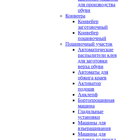
для производства
обуви
Конвеера
Конвейер
заготовочный
Конвейер
пошивочный
Пошивочный участок
Автоматические
распылители клея
для заготовки
верха обуви
Автоматы для
обжига краев
Активатор
подошв
Анклепф
Бортопрошивная
машина
Гладильные
установки
Машины для
взъерашивания
Машины для
вставки подноска