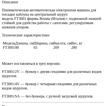
Описание
Пневматическая автоматическая электронная машина для
посадки каблука на центральный шуруп
модель FT3001 фирмы Brustia (Италия) с подвижной нижней
стойкой для удобства работы с сапогами, регулируемым
нижним упором.
Технические характеристики
Модель
Длинна, см
Ширина, см
Высота, см
Вес, кг
FT3001
80
65
209
280
Может поставляться в трех версиях:
FT3001/2V — бункер с двумя секциями для различных видов
шурупов.
FT3001/4V — бункер с четырьмя секциями для различных
видов шурупов.
FT3001/SA — без бункера, с ручной загрузкой шурупов.