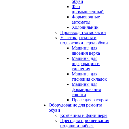
обуви
Фен
промышленный
Формовочные
автоматы
Холодильник
Производство мокасин
Участок раскроя и
подготовки верха обуви
Машины для
двоения верха
Машины для
перфорации и
тиснения
Машины для
тиснения складок
Машины для
формирования
союзки
Пресс для раскроя
Оборудование для ремонта
обуви
Комбайны и финишёры
Пресс для приклеивания
подошв и набоек