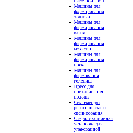
пяточной части
Машины для
формирования
задника
Машины для
формирования
канта
Машины для
формирования
мокасин
Машины для
формирования
носка
Машины для
формования
голенищ
Пресс для
приклеивания
подошв
Системы для
рентгеновского
сканирования
Стерилизационная
установка для
упакованной