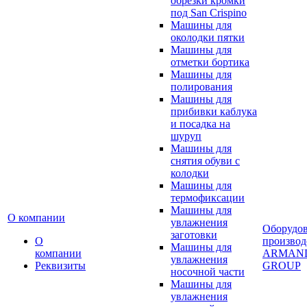
обрезки кромки
под San Crispino
Машины для
околодки пятки
Машины для
отметки бортика
Машины для
полирования
Машины для
прибивки каблука
и посадка на
шуруп
Машины для
снятия обуви с
колодки
Машины для
термофиксации
Машины для
О компании
увлажнения
Оборудо
заготовки
О
производ
Машины для
компании
ARMAN
увлажнения
Реквизиты
GROUP
носочной части
Машины для
увлажнения