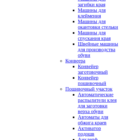
загибки края
Машины для
клеймения
Машины для
окантовки стельки
Машины для
спускания края
Швейные машины
для производства
обуви
Конвеера
Конвейер
заготовочный
Конвейер
пошивочный
Пошивочный участок
Автоматические
распылители клея
для заготовки
верха обуви
Автоматы для
обжига краев
Активатор
подошв
Анклепф