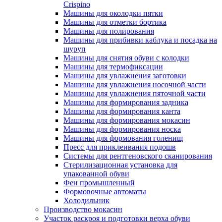
Crispino
Машины для околодки пятки
Машины для отметки бортика
Машины для полирования
Машины для прибивки каблука и посадка на
шуруп
Машины для снятия обуви с колодки
Машины для термофиксации
Машины для увлажнения заготовки
Машины для увлажнения носочной части
Машины для увлажнения пяточной части
Машины для формирования задника
Машины для формирования канта
Машины для формирования мокасин
Машины для формирования носка
Машины для формования голенищ
Пресс для приклеивания подошв
Системы для рентгеновского сканирования
Стерилизационная установка для
упакованной обуви
Фен промышленный
Формовочные автоматы
Холодильник
Производство мокасин
Участок раскроя и подготовки верха обуви