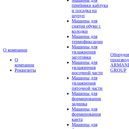
Машины для
прибивки каблука
и посадка на
шуруп
Машины для
снятия обуви с
колодки
Машины для
термофиксации
Машины для
О компании
увлажнения
Оборудо
заготовки
О
производ
Машины для
компании
ARMAN
увлажнения
Реквизиты
GROUP
носочной части
Машины для
увлажнения
пяточной части
Машины для
формирования
задника
Машины для
формирования
канта
Машины для