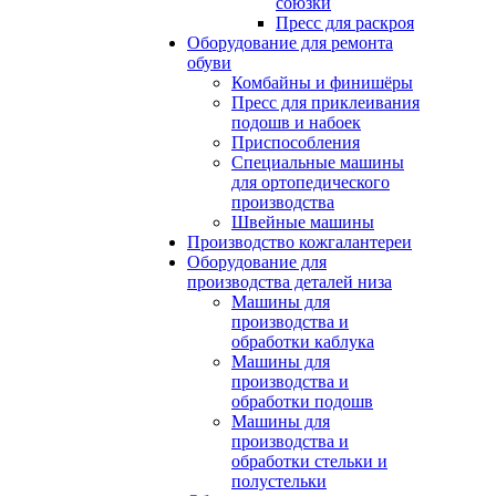
союзки
Пресс для раскроя
Оборудование для ремонта
обуви
Комбайны и финишёры
Пресс для приклеивания
подошв и набоек
Приспособления
Специальные машины
для ортопедического
производства
Швейные машины
Производство кожгалантереи
Оборудование для
производства деталей низа
Машины для
производства и
обработки каблука
Машины для
производства и
обработки подошв
Машины для
производства и
обработки стельки и
полустельки