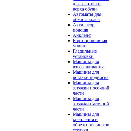
для заготовки
верха обуви
Автоматы для
обжига краев
Активатор
подошв
Анклепф
Бортопрошивная
машина
Гладильные
установки
Машины для
взъерашивания
Машины для
вставки подноска
Машины для
затяжки носочной
части
Машины для
затяжки пяточной
части
Машины для
крепления и
обрезки излишков
стельки