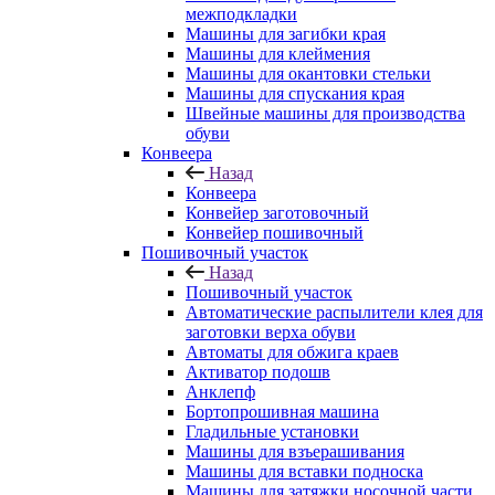
межподкладки
Машины для загибки края
Машины для клеймения
Машины для окантовки стельки
Машины для спускания края
Швейные машины для производства
обуви
Конвеера
Назад
Конвеера
Конвейер заготовочный
Конвейер пошивочный
Пошивочный участок
Назад
Пошивочный участок
Автоматические распылители клея для
заготовки верха обуви
Автоматы для обжига краев
Активатор подошв
Анклепф
Бортопрошивная машина
Гладильные установки
Машины для взъерашивания
Машины для вставки подноска
Машины для затяжки носочной части