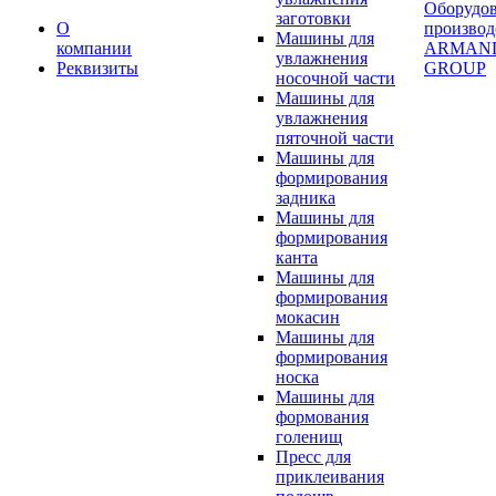
Оборудо
заготовки
О
производ
Машины для
компании
ARMAN
увлажнения
Реквизиты
GROUP
носочной части
Машины для
увлажнения
пяточной части
Машины для
формирования
задника
Машины для
формирования
канта
Машины для
формирования
мокасин
Машины для
формирования
носка
Машины для
формования
голенищ
Пресс для
приклеивания