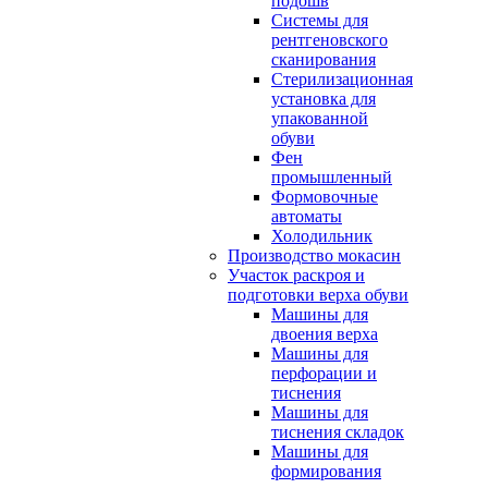
подошв
Системы для
рентгеновского
сканирования
Стерилизационная
установка для
упакованной
обуви
Фен
промышленный
Формовочные
автоматы
Холодильник
Производство мокасин
Участок раскроя и
подготовки верха обуви
Машины для
двоения верха
Машины для
перфорации и
тиснения
Машины для
тиснения складок
Машины для
формирования