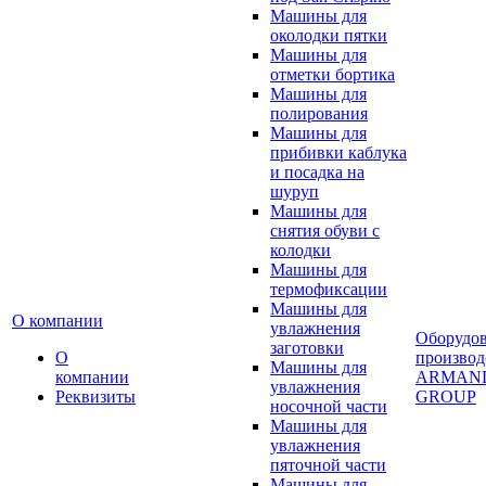
Машины для
околодки пятки
Машины для
отметки бортика
Машины для
полирования
Машины для
прибивки каблука
и посадка на
шуруп
Машины для
снятия обуви с
колодки
Машины для
термофиксации
Машины для
О компании
увлажнения
Оборудо
заготовки
О
производ
Машины для
компании
ARMAN
увлажнения
Реквизиты
GROUP
носочной части
Машины для
увлажнения
пяточной части
Машины для