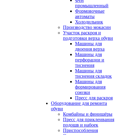
Фен
промышленный
Формовочные
автоматы
Холодильник
Производство мокасин
Участок раскроя и
подготовки верха обуви
Машины для
двоения верха
Машины для
перфорации и
тиснения
Машины для
тиснения складок
Машины для
формирования
союзки
Пресс для раскроя
Оборудование для ремонта
обуви
Комбайны и финишёры
Пресс для приклеивания
подошв и набоек
Приспособления