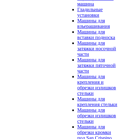
машина
Гладильные
установки
Машины для
взъерашивания
Машины для
вставки подноска
Машины для
затяжки носочной
части
Машины для
затяжки пяточной
части
Машины для
крепления и
обрезки излишков
стельки
Машины для
крепления стельки
Машины для
обрезки излишков
стельки
Машины для
обрезки кромки
под San Crispino