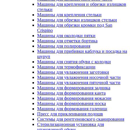
Машины для крепления и обрезки излишков
стельки
Машины для крепления стельки
Машины для обрезки излишков стельки
Машины для обрезки кромки под San
Crispino
Машины для околодки пятки
Машины для отметки бортика
Машины для полирования
Машины для прибивки каблука и посадка на
шуруп
Машины для снятия обуви с колодки
Машины для термофиксации
Машины для увлажнения заготовки
Машины для увлажнения носочной части
Машины для увлажнения пяточной части
Машины для формирования задника
Машины для формирования канта
Машины для формирования мокасин
Машины для формирования носка
Машины для формования голенищ
Пресс для приклеивания подошв
Системы для рентгеновского сканирования
Стерилизационная установка для
упакованной обуви