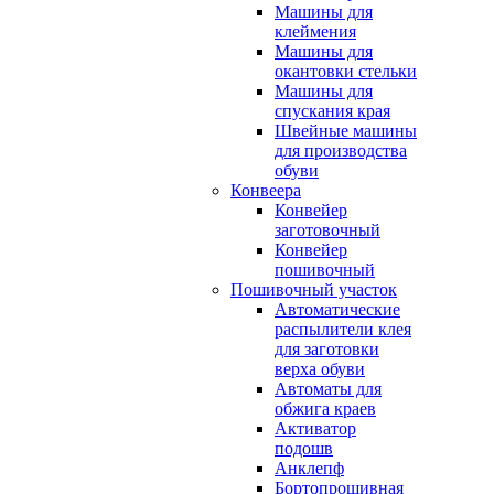
Машины для
клеймения
Машины для
окантовки стельки
Машины для
спускания края
Швейные машины
для производства
обуви
Конвеера
Конвейер
заготовочный
Конвейер
пошивочный
Пошивочный участок
Автоматические
распылители клея
для заготовки
верха обуви
Автоматы для
обжига краев
Активатор
подошв
Анклепф
Бортопрошивная