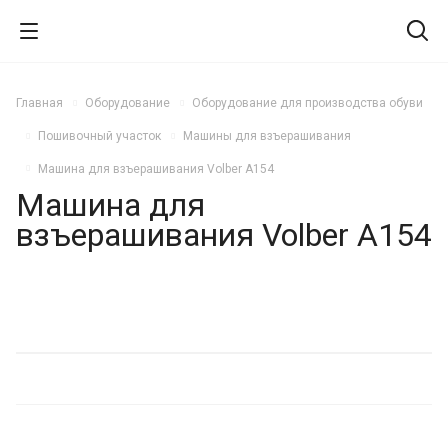
Главная
Оборудование
Оборудование для производства обуви
Пошивочный участок
Машины для взъерашивания
Машина для взъерашивания Volber A154
Машина для
взъерашивания Volber A154