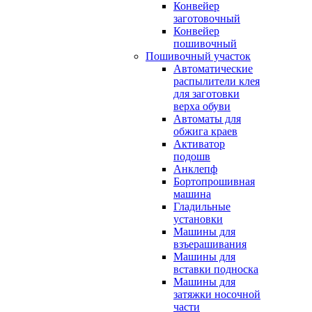
Конвейер
заготовочный
Конвейер
пошивочный
Пошивочный участок
Автоматические
распылители клея
для заготовки
верха обуви
Автоматы для
обжига краев
Активатор
подошв
Анклепф
Бортопрошивная
машина
Гладильные
установки
Машины для
взъерашивания
Машины для
вставки подноска
Машины для
затяжки носочной
части