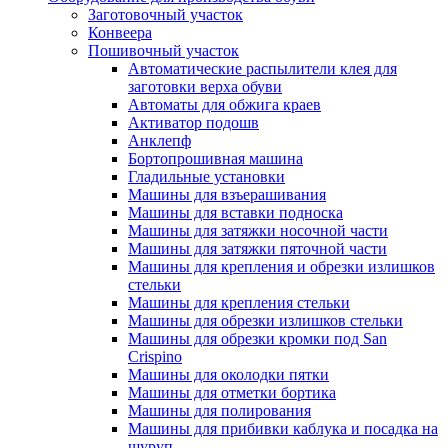
Заготовочный участок
Конвеера
Пошивочный участок
Автоматические распылители клея для
заготовки верха обуви
Автоматы для обжига краев
Активатор подошв
Анклепф
Бортопрошивная машина
Гладильные установки
Машины для взъерашивания
Машины для вставки подноска
Машины для затяжки носочной части
Машины для затяжки пяточной части
Машины для крепления и обрезки излишков
стельки
Машины для крепления стельки
Машины для обрезки излишков стельки
Машины для обрезки кромки под San
Crispino
Машины для околодки пятки
Машины для отметки бортика
Машины для полирования
Машины для прибивки каблука и посадка на
шуруп