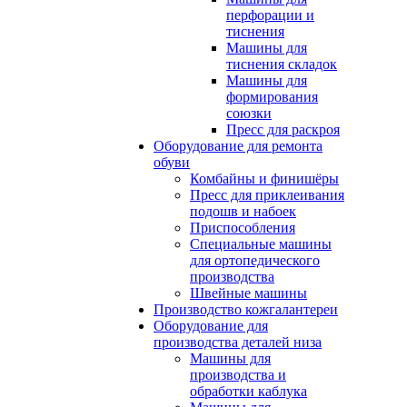
перфорации и
тиснения
Машины для
тиснения складок
Машины для
формирования
союзки
Пресс для раскроя
Оборудование для ремонта
обуви
Комбайны и финишёры
Пресс для приклеивания
подошв и набоек
Приспособления
Специальные машины
для ортопедического
производства
Швейные машины
Производство кожгалантереи
Оборудование для
производства деталей низа
Машины для
производства и
обработки каблука