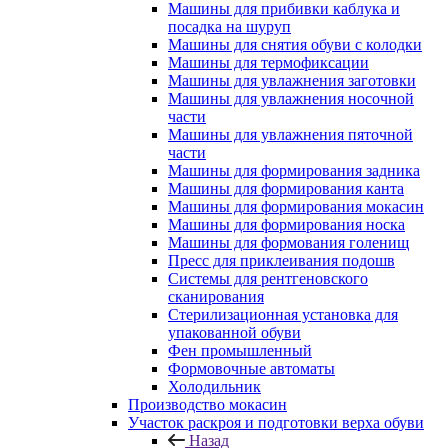
Машины для прибивки каблука и
посадка на шуруп
Машины для снятия обуви с колодки
Машины для термофиксации
Машины для увлажнения заготовки
Машины для увлажнения носочной
части
Машины для увлажнения пяточной
части
Машины для формирования задника
Машины для формирования канта
Машины для формирования мокасин
Машины для формирования носка
Машины для формования голенищ
Пресс для приклеивания подошв
Системы для рентгеновского
сканирования
Стерилизационная установка для
упакованной обуви
Фен промышленный
Формовочные автоматы
Холодильник
Производство мокасин
Участок раскроя и подготовки верха обуви
Назад