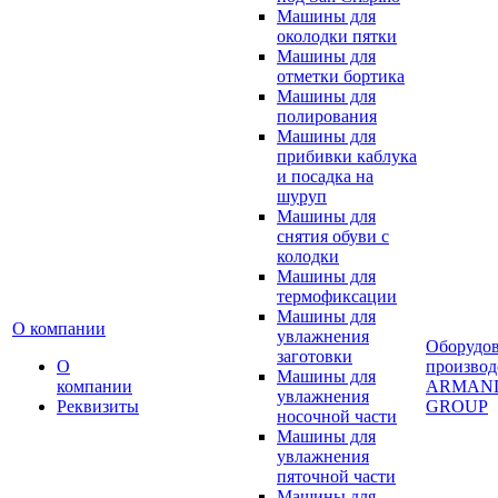
Машины для
околодки пятки
Машины для
отметки бортика
Машины для
полирования
Машины для
прибивки каблука
и посадка на
шуруп
Машины для
снятия обуви с
колодки
Машины для
термофиксации
Машины для
О компании
увлажнения
Оборудо
заготовки
О
производ
Машины для
компании
ARMAN
увлажнения
Реквизиты
GROUP
носочной части
Машины для
увлажнения
пяточной части
Машины для