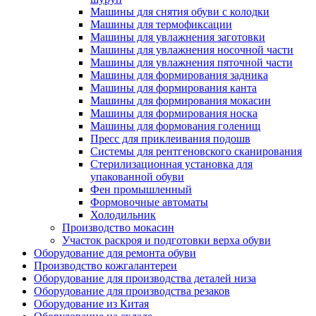
Машины для снятия обуви с колодки
Машины для термофиксации
Машины для увлажнения заготовки
Машины для увлажнения носочной части
Машины для увлажнения пяточной части
Машины для формирования задника
Машины для формирования канта
Машины для формирования мокасин
Машины для формирования носка
Машины для формования голенищ
Пресс для приклеивания подошв
Системы для рентгеновского сканирования
Стерилизационная установка для
упакованной обуви
Фен промышленный
Формовочные автоматы
Холодильник
Производство мокасин
Участок раскроя и подготовки верха обуви
Оборудование для ремонта обуви
Производство кожгалантереи
Оборудование для производства деталей низа
Оборудование для производства резаков
Оборудование из Китая