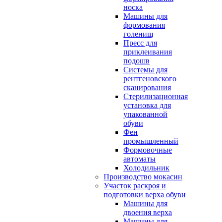
носка
Машины для
формования
голенищ
Пресс для
приклеивания
подошв
Системы для
рентгеновского
сканирования
Стерилизационная
установка для
упакованной
обуви
Фен
промышленный
Формовочные
автоматы
Холодильник
Производство мокасин
Участок раскроя и
подготовки верха обуви
Машины для
двоения верха
Машины для