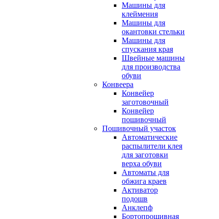
Машины для
клеймения
Машины для
окантовки стельки
Машины для
спускания края
Швейные машины
для производства
обуви
Конвеера
Конвейер
заготовочный
Конвейер
пошивочный
Пошивочный участок
Автоматические
распылители клея
для заготовки
верха обуви
Автоматы для
обжига краев
Активатор
подошв
Анклепф
Бортопрошивная