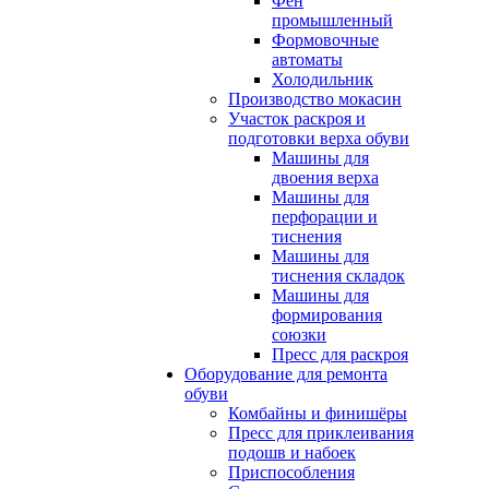
Фен
промышленный
Формовочные
автоматы
Холодильник
Производство мокасин
Участок раскроя и
подготовки верха обуви
Машины для
двоения верха
Машины для
перфорации и
тиснения
Машины для
тиснения складок
Машины для
формирования
союзки
Пресс для раскроя
Оборудование для ремонта
обуви
Комбайны и финишёры
Пресс для приклеивания
подошв и набоек
Приспособления