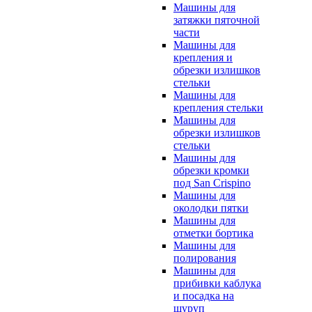
Машины для
затяжки пяточной
части
Машины для
крепления и
обрезки излишков
стельки
Машины для
крепления стельки
Машины для
обрезки излишков
стельки
Машины для
обрезки кромки
под San Crispino
Машины для
околодки пятки
Машины для
отметки бортика
Машины для
полирования
Машины для
прибивки каблука
и посадка на
шуруп