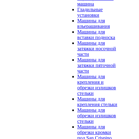
машина
Гладильные
установки
Машины для
взъерашивания
Машины для
вставки подноска
Машины для
затяжки носочной
части
Машины для
затяжки пяточной
части
Машины для
крепления и
обрезки излишков
стельки
Машины для
крепления стельки
Машины для
обрезки излишков
стельки
Машины для
обрезки кромки
под San Crispino