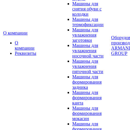
Машины для
снятия обуви с
колодки
Машины для
термофиксации
Машины для
О компании
увлажнения
Оборудо
заготовки
О
производ
Машины для
компании
ARMAN
увлажнения
Реквизиты
GROUP
носочной части
Машины для
увлажнения
пяточной части
Машины для
формирования
задника
Машины для
формирования
канта
Машины для
формирования
мокасин
Машины для
формирования